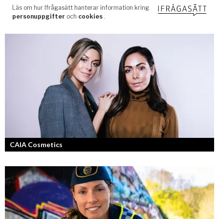
CAIA Cosmetics
Skönhet är bra självkänsla och ett vackert leende enligt grundarna av
det nya raketvarumärket inom smink: CAIA Cosmetics.