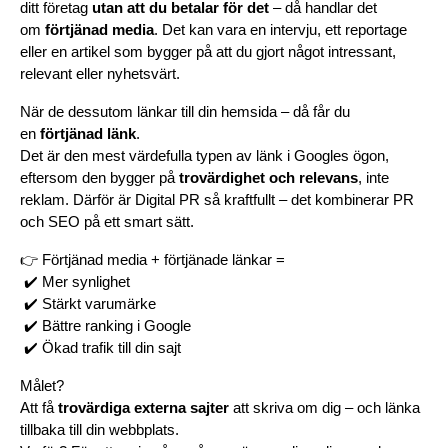
ditt företag 
utan att du betalar för det
 – då handlar det 
om 
förtjänad media
. Det kan vara en intervju, ett reportage 
eller en artikel som bygger på att du gjort något intressant, 
relevant eller nyhetsvärt.
När de dessutom länkar till din hemsida – då får du 
en 
förtjänad länk
.
Det är den mest värdefulla typen av länk i Googles ögon, 
eftersom den bygger på 
trovärdighet och relevans
, inte 
reklam. Därför är Digital PR så kraftfullt – det kombinerar PR 
och SEO på ett smart sätt.
👉 Förtjänad media + förtjänade länkar =
 ✔️ Mer synlighet
 ✔️ Stärkt varumärke
 ✔️ Bättre ranking i Google
 ✔️ Ökad trafik till din sajt
Målet?
Att få 
trovärdiga externa sajter
 att skriva om dig – och länka 
tillbaka till din webbplats.