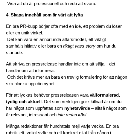
 Visa att du är professionell och redo att svara.
4. Skapa innehåll som är värt att lyfta
En bra PR-kupp börjar ofta med en idé, ett problem du löser 
eller en unik vinkel.
 Det kan vara en annorlunda affärsmodell, ett viktigt 
samhällsinitiativ eller bara en 
riktigt vass story
 om hur du 
startade.
Att skriva en pressrelease handlar inte om att sälja – det 
handlar om att informera.
 Och det krävs mer än bara en trevlig formulering för att någon 
ska plocka upp din nyhet.
För att lyckas behöver pressreleasen vara 
välformulerad, 
tydlig och aktuell
. Det som verkligen gör skillnad är om du 
har något som uppfattas som 
nyhetsvärde
 – alltså något som 
är relevant, intressant och 
inte redan känt
.
Många redaktioner får hundratals mejl varje vecka. En bra 
rubrik, ett tydligt syfte och ett konkret citat från någon i 