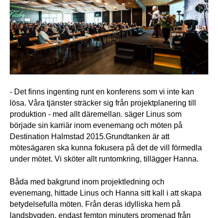
- Det finns ingenting runt en konferens som vi inte kan 
lösa. Våra tjänster sträcker sig från projektplanering till 
produktion - med allt däremellan. säger Linus som 
började sin karriär inom evenemang och möten på 
Destination Halmstad 2015.
Grundtanken är att 
mötesägaren ska kunna fokusera på det de vill förmedla 
under mötet. Vi sköter allt runtomkring, tillägger Hanna.
Båda med bakgrund inom projektledning och 
evenemang, hittade Linus och Hanna sitt kall i att skapa 
betydelsefulla möten. Från deras idylliska hem på 
landsbygden, endast femton minuters promenad från 