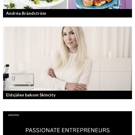
Andréa Brändström
Vinnare av Hela Sverige Bakar 2017.
Eldsjälen bakom Skincity
Annica Forsgren Kjellman ligger bakom skönhetsimperiet Skincity –
professionell hudvård online.