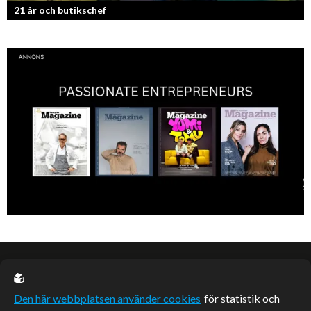
21 år och butikschef
Denis Manasiev Vukotic driver Teknikmagasinet mot nya framgångar!
EU casino
Den här webbplatsen använder cookies
för statistik och