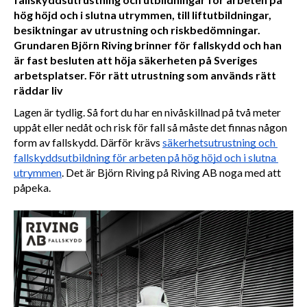
hög höjd och i slutna utrymmen, till liftutbildningar,
besiktningar av utrustning och riskbedömningar.
Grundaren Björn Riving brinner för fallskydd och han
är fast besluten att höja säkerheten på Sveriges
arbetsplatser. För rätt utrustning som används rätt
räddar liv
Lagen är tydlig. Så fort du har en nivåskillnad på två meter 
uppåt eller nedåt och risk för fall så måste det finnas någon 
form av fallskydd. Därför krävs 
säkerhetsutrustning och 
fallskyddsutbildning för arbeten på hög höjd och i slutna 
utrymmen
. Det är Björn Riving på Riving AB noga med att 
påpeka.