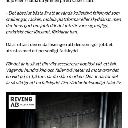
höjd eller i slutna utrymmen på ett säkert sätt. 
- Det absolut bästa är att använda kollektivt fallskydd som 
ställningar, räcken, mobila plattformar eller skyddsnät, men 
det finns gott om jobb där det inte är vare sig möjligt, 
praktiskt eller lönsamt, förklarar han. 
Då är oftast den enda lösningen att den som gör jobbet 
utrustas med ett personligt fallskydd.  
För det är ju så att din vikt accelererar kopiöst vid  ett fall. 
Väger du hundra kilo och faller två meter så motsvarar det 
en vikt på ca 1,3 ton när du slår i marken. Det är därför det 
är så viktigt att ha fallskydd. Det räddar bokstavligt talat liv.