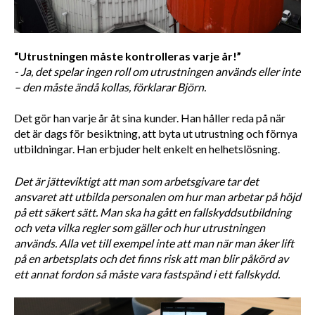
“Utrustningen måste kontrolleras varje år!”
- Ja, det spelar ingen roll om utrustningen används eller inte 
– den måste ändå kollas, förklarar Björn. 
Det gör han varje år åt sina kunder. Han håller reda på när 
det är dags för besiktning, att byta ut utrustning och förnya 
utbildningar. Han erbjuder helt enkelt en helhetslösning.
Det är jätteviktigt att man som arbetsgivare tar det 
ansvaret att utbilda personalen om hur man arbetar på höjd 
på ett säkert sätt. Man ska ha gått en fallskyddsutbildning 
och veta vilka regler som gäller och hur utrustningen 
används. Alla vet till exempel inte att man när man åker lift 
på en arbetsplats och det finns risk att man blir påkörd av 
ett annat fordon så måste vara fastspänd i ett fallskydd. 