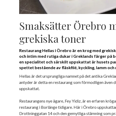
Smaksätter Örebro 
grekiska toner
Restaurang Hellas i Örebro är en krog med grekisk 
och intim med rutiga dukar i Greklands färger på bo
en specialitet och särskilt uppskattat är husets p
spettet bestående av fläskfilé, kyckling, lamm och 
Hellas är det ursprungliga namnet på det antika Grekl
antyder är detta en restaurang som förmodligen även 
uppskattat.
Restaurangens nye ägare, Fey Yidiz, är en erfaren kröga
restaurang i Borlänge tidigare. Här i Örebro uppskattar
Drottninggatan 14 och den gemytliga stämning som prä