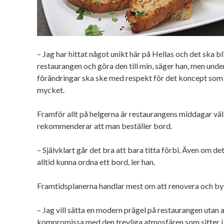
– Jag har hittat något unikt här på Hellas och det ska bli
restaurangen och göra den till min, säger han, men under
förändringar ska ske med respekt för det koncept som
mycket.
Framför allt på helgerna är restaurangens middagar vä
rekommenderar att man beställer bord.
– Självklart går det bra att bara titta förbi. Även om de
alltid kunna ordna ett bord, ler han.
Framtidsplanerna handlar mest om att renovera och byt
– Jag vill sätta en modern prägel på restaurangen utan a
kompromissa med den trevliga atmosfären som sitter i 