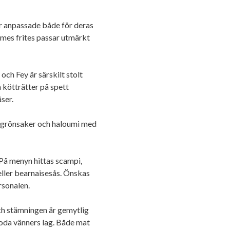
 är anpassade både för deras
mes frites passar utmärkt
ch Fey är särskilt stolt
a kötträtter på spett
ser.
de grönsaker och haloumi med
 På menyn hittas scampi,
 eller bearnaisesås. Önskas
ersonalen.
ch stämningen är gemytlig
goda vänners lag. Både mat