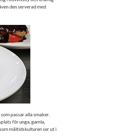
 även den serverad med
n som passar alla smaker.
plats för unga, gamla,
om måltidskulturen ser ut i