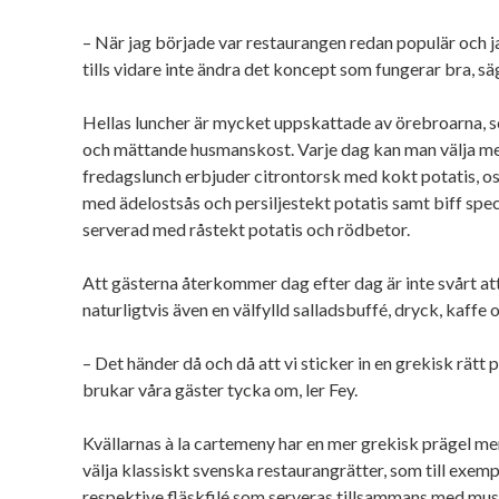
– När jag började var restaurangen redan populär och j
tills vidare inte ändra det koncept som fungerar bra, sä
Hellas luncher är mycket uppskattade av örebroarna, s
och mättande husmanskost. Varje dag kan man välja mell
fredagslunch erbjuder citrontorsk med kokt potatis, ost
med ädelostsås och persiljestekt potatis samt biff spec
serverad med råstekt potatis och rödbetor.
Att gästerna återkommer dag efter dag är inte svårt att 
naturligtvis även en välfylld salladsbuffé, dryck, kaffe
– Det händer då och då att vi sticker in en grekisk rätt
brukar våra gäster tycka om, ler Fey.
Kvällarnas à la cartemeny har en mer grekisk prägel me
välja klassiskt svenska restaurangrätter, som till exem
respektive fläskfilé som serveras tillsammans med mu