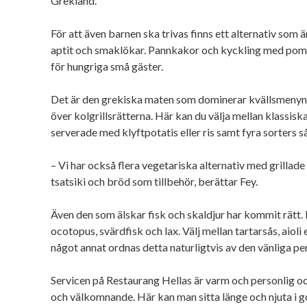
Grekland.
För att även barnen ska trivas finns ett alternativ som
aptit och smaklökar. Pannkakor och kyckling med pom
för hungriga små gäster.
Det är den grekiska maten som dominerar kvällsmenyn o
över kolgrillsrätterna. Här kan du välja mellan klassisk
serverade med klyftpotatis eller ris samt fyra sorters så
– Vi har också flera vegetariska alternativ med grilla
tsatsiki och bröd som tillbehör, berättar Fey.
Även den som älskar fisk och skaldjur har kommit rätt.
ocotopus, svärdfisk och lax. Välj mellan tartarsås, aioli
något annat ordnas detta naturligtvis av den vänliga p
Servicen på Restaurang Hellas är varm och personlig o
och välkomnande. Här kan man sitta länge och njuta i 