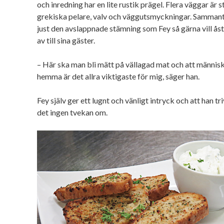
och inredning har en lite rustik prägel. Flera väggar är 
grekiska pelare, valv och väggutsmyckningar. Sammant
just den avslappnade stämning som Fey så gärna vill 
av till sina gäster.
– Här ska man bli mätt på vällagad mat och att människ
hemma är det allra viktigaste för mig, säger han.
Fey själv ger ett lugnt och vänligt intryck och att han tr
det ingen tvekan om.