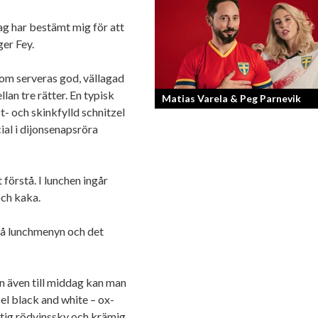
Bilfantast, influencer och en av Lidköp
ag har bestämt mig för att
mest framgångsrika företagare.
ger Fey.
om serveras god, vällagad
an tre rätter. En typisk
Matias Varela & Peg Parnevik
- och skinkfylld schnitzel
ial i dijonsenapsröra
Här i Sverige så finns det en bred mix 
nationaliteter från hela världen och 
svenskar har en annan grundnationalite
förstå. I lunchen ingår
 och kaka.
 på lunchmenyn och det
n även till middag kan man
pel black and white – ox-
stig rödvinssky och krämig