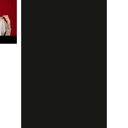
ings
av olika
många
t...