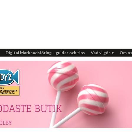
Digital Marknadsföring – guider och tips
Vad vi gör
Om os