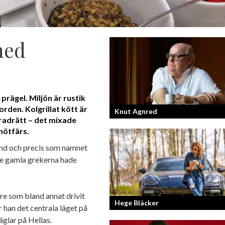
med
prägel. Miljön är rustik
rden. Kolgrillat kött är
Knut Agnred
aradrätt – det mixade
nötfärs.
Knut Agnred är mannen och den tidlö
and och precis som namnet
legenden inom spektakulära utfall oc
de gamla grekerna hade
dramatisk tänkvärdhet.
re som bland annat drivit
Hege Bläcker
 han det centrala läget på
glar på Hellas.