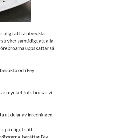
 roligt att få utveckla
stryker samtidigt att alla
 örebroarna uppskattar så
lbesökta och Fey
t är mycket folk brukar vi
a ut delar av inredningen.
tt på något sätt
väggarna, berättar Fey.