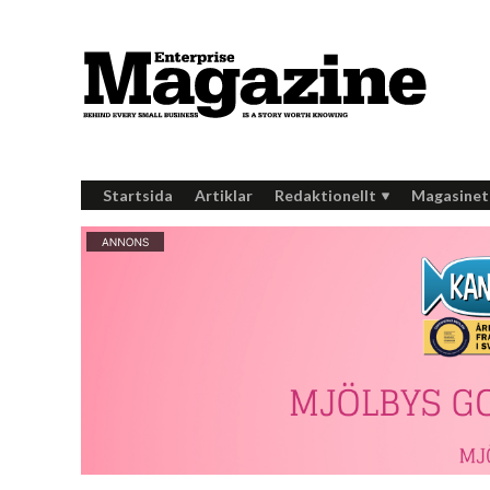
Startsida
Artiklar
Redaktionellt
Magasinet