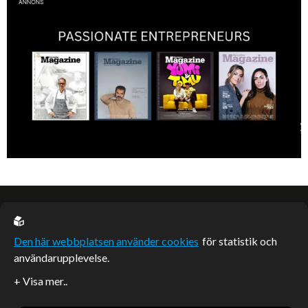
EU casino
Den här webbplatsen använder cookies
för statistik och
användarupplevelse.
Sponsrade artiklar
Artiklar publicerade på webbplatsen som inte är märkta