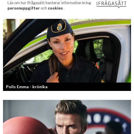
Polis Emma - krönika
Kan jag snälla få prata med dig igen, för du va så bra att prata med.