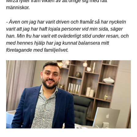
Mirza lyfter fram vikten av att omge sig med rätt 
människor.
- Även om jag har varit driven och framåt så har nyckeln 
varit att jag har haft lojala personer vid min sida, säger 
han. Min fru har varit ett ovärderligt stöd under resan, och 
med hennes hjälp har jag kunnat balansera mitt 
företagande med familjelivet.