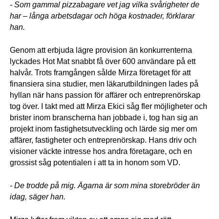
- Som gammal pizzabagare vet jag vilka svårigheter de 
har – långa arbetsdagar och höga kostnader, förklarar 
han.
Genom att erbjuda lägre provision än konkurrenterna 
lyckades Hot Mat snabbt få över 600 användare på ett 
halvår. Trots framgången sålde Mirza företaget för att 
finansiera sina studier, men läkarutbildningen lades på 
hyllan när hans passion för affärer och entreprenörskap 
tog över. I takt med att Mirza Ekici såg fler möjligheter och 
brister inom branscherna han jobbade i, tog han sig an 
projekt inom fastighetsutveckling och lärde sig mer om 
affärer, fastigheter och entreprenörskap. Hans driv och 
visioner väckte intresse hos andra företagare, och en 
grossist såg potentialen i att ta in honom som VD. 
- De trodde på mig. Ägarna är som mina storebröder än 
idag, säger han. 