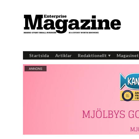
Startsida
Artiklar
Redaktionellt
Magasinet