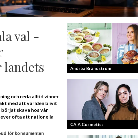
la val -
r
 landets
Andréa Brändström
Vinnare av Hela Sverige Bakar 2017.
ning och reda alltid vinner
akt med att världen blivit
t börjat skava hos vår
ever ofta att nationella
CAIA Cosmetics
tbud för konsumenten