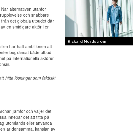
Skönhet är bra självkänsla och ett va
 När alternativen utanför
leende enligt grundarna av det nya
ndarupplevelse och snabbare
raketvarumärket inom smink: CAIA
t från det globala utbudet där
Cosmetics.
av en smidigare aktör i en
Rickard Nordström
len har haft ambitionen att
enter begränsat både utbud
et på internationella aktörer
Läraren som omfamnar sociala medier
onsin.
tt hitta lösningar som faktiskt
char, jämför och väljer det
ssa innebär det att titta på
olag utomlands eller använda
aften är densamma, känslan av