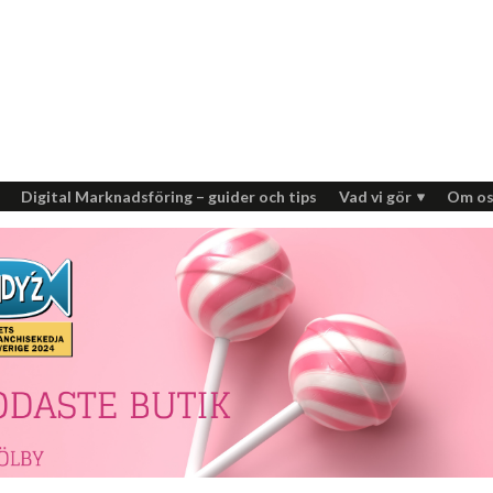
Digital Marknadsföring – guider och tips
Vad vi gör
Om os