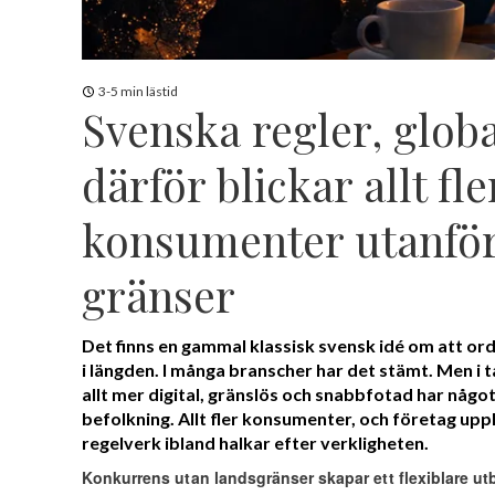
3-5 min lästid
Svenska regler, globa
därför blickar allt fle
konsumenter utanför
gränser
Det finns en gammal klassisk svensk idé om att ord
i längden. I många branscher har det stämt. Men i t
allt mer digital, gränslös och snabbfotad har någo
befolkning. Allt fler konsumenter, och företag uppl
regelverk ibland halkar efter verkligheten.
Konkurrens utan landsgränser skapar ett flexiblare u