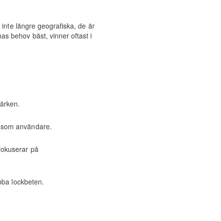
 inte längre geografiska, de är
s behov bäst, vinner oftast i
märken.
ig som användare.
 fokuserar på
abba lockbeten.