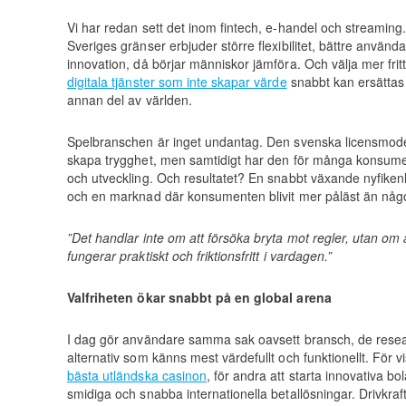
Vi har redan sett det inom fintech, e-handel och streaming.
Sveriges gränser erbjuder större flexibilitet, bättre anvä
innovation, då börjar människor jämföra. Och välja mer frit
digitala tjänster som inte skapar värde
snabbt kan ersättas 
annan del av världen.
Spelbranschen är inget undantag. Den svenska licensmodel
skapa trygghet, men samtidigt har den för många konsum
och utveckling. Och resultatet? En snabbt växande nyfikenh
och en marknad där konsumenten blivit mer påläst än någ
”Det handlar inte om att försöka bryta mot regler, utan om a
fungerar praktiskt och friktionsfritt i vardagen.”
Valfriheten ökar snabbt på en global arena
I dag gör användare samma sak oavsett bransch, de resear
alternativ som känns mest värdefullt och funktionellt. För vi
bästa utländska casinon
, för andra att starta innovativa b
smidiga och snabba internationella betallösningar. Drivkr