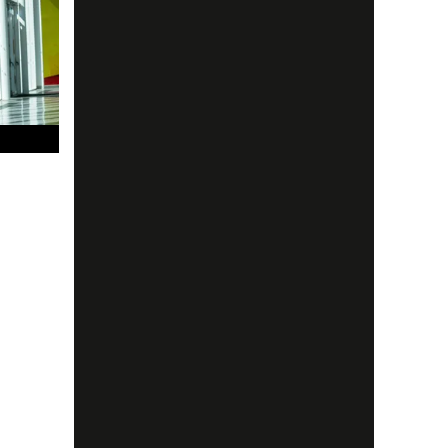
ckert
.