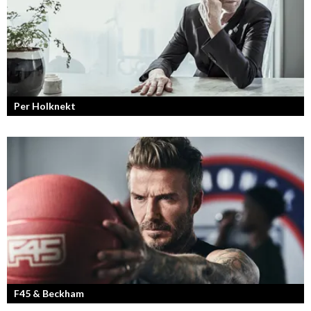
Per Holknekt
Från brädan till scenen
F45 & Beckham