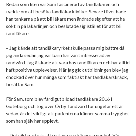
Redan som liten var Sam fascinerad av tandläkaren och
tyckte om att besöka tandläkarkliniker. Senare i livet hade
han tankarna på att bli läkare men ändrade sig efter att ha
sökt in på läkarlinjen och beslutade sig istället för att bli
tandläkare.
– Jag kände att tandläkaryrket skulle passa mig bättre då
jag ända sedan jag var barn har varit intresserad av
tandvård. Jag älskade att vara hos tandläkaren och har alltid
haft positiva upplevelser. När jag gick utbildningen blev jag
chockad över hur många som faktiskt har tandläkarskräck,
berättar Sam.
För Sam, som blev färdigutbildad tandläkare 2016 i
Göteborg och tog över Örby Tandvård för ungefär ett år
sedan, är det viktigt att patienterna känner samma trygghet
som han själv har upplevt.
– Det viktigaste är att patienterna känner trygghet. Vår