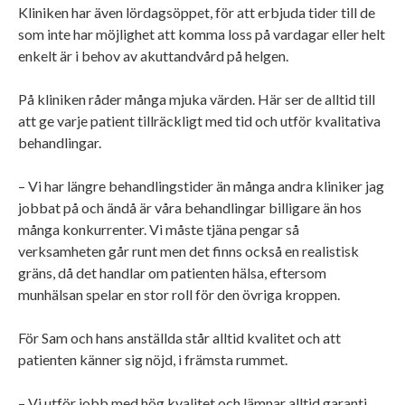
Kliniken har även lördagsöppet, för att erbjuda tider till de
som inte har möjlighet att komma loss på vardagar eller helt
enkelt är i behov av akuttandvård på helgen.
På kliniken råder många mjuka värden. Här ser de alltid till
att ge varje patient tillräckligt med tid och utför kvalitativa
behandlingar.
– Vi har längre behandlingstider än många andra kliniker jag
jobbat på och ändå är våra behandlingar billigare än hos
många konkurrenter. Vi måste tjäna pengar så
verksamheten går runt men det finns också en realistisk
gräns, då det handlar om patienten hälsa, eftersom
munhälsan spelar en stor roll för den övriga kroppen.
För Sam och hans anställda står alltid kvalitet och att
patienten känner sig nöjd, i främsta rummet.
– Vi utför jobb med hög kvalitet och lämnar alltid garanti