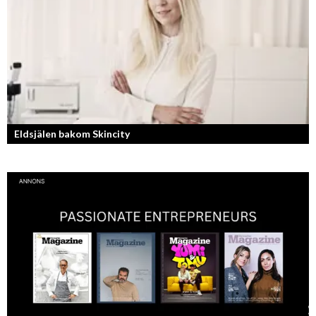
Eldsjälen bakom Skincity
Annica Forsgren Kjellman ligger bakom skönhetsimperiet Skincity –
professionell hudvård online.