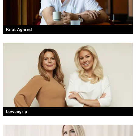
Knut Agnred
Knut Agnred är mannen och den tidlösa legenden inom spektakulära
utfall och dramatisk tänkvärdhet.
Löwengrip
Från bloggare till influencer och superentreprenör. En resa som fostrat
en kvinnlig entreprenör med en enormt stark förankran...