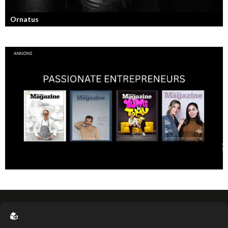
Ornatus
En av svergies mest talangfyllda tatuerare. Läs om hans historia och
resa!