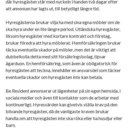
där hyresgästen står med nyckeln i handen två dagar efter
att annonsen har lagts ut, till betydligt längre tid.
Hyresgästerna brukar vilja ha med sina egna möbler om de
ska hyra under en lite längre period. Utländska hyresgäster,
liksom hyresgäster med kortare kontrakt och företag,
brukar föredra att hyra möblerat. Hemförsäkringen brukar
täcka eventuella skador på möbler, men det är viktigt att
dubbelkolla detta med sitt försäkringsbolag, tipsar
ägarduon. En hemförsäkring, som även är obligatorisk för
hyresgästen att teckna, innehåller en ansvarsdel som täcker
eventuella skador om hyresgästen inte kan betala.
Be Resident annonserar ut lägenheter på sin egen hemsida, i
sociala medier och även till kontakter som de arbetar med
kontinuerligt. Hyresvärden kan givetvis ställa krav på den
blivande hyresgästen, då de vanligaste kraven brukar
handla om att hyresgästen inte ska röka eller ha husdjur eller
barn.