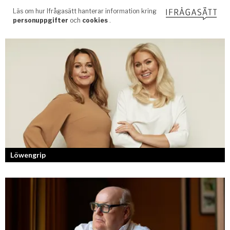
Löwengrip
Från bloggare till influencer och superentreprenör. En resa som fostrat
en kvinnlig entreprenör med en enormt stark förankran...