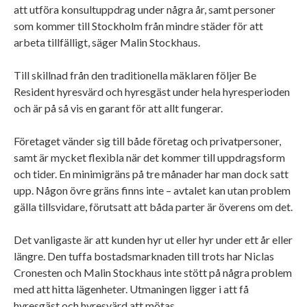
att utföra konsultuppdrag under några år, samt personer
som kommer till Stockholm från mindre städer för att
arbeta tillfälligt, säger Malin Stockhaus.
Till skillnad från den traditionella mäklaren följer Be
Resident hyresvärd och hyresgäst under hela hyresperioden
och är på så vis en garant för att allt fungerar.
Företaget vänder sig till både företag och privatpersoner,
samt är mycket flexibla när det kommer till uppdragsform
och tider. En minimigräns på tre månader har man dock satt
upp. Någon övre gräns finns inte – avtalet kan utan problem
gälla tillsvidare, förutsatt att båda parter är överens om det.
Det vanligaste är att kunden hyr ut eller hyr under ett år eller
längre. Den tuffa bostadsmarknaden till trots har Niclas
Cronesten och Malin Stockhaus inte stött på några problem
med att hitta lägenheter. Utmaningen ligger i att få
hyresgäst och hyresvärd att mötas.