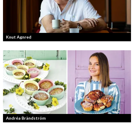
Knut Agnred
Knut Agnred är mannen och den tidlösa legenden inom spektakulära
utfall och dramatisk tänkvärdhet.
Andréa Brändström