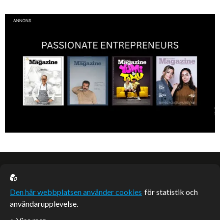
Skönhet är bra självkänsla och ett vackert leende enligt grundarna av
det nya raketvarumärket inom smink: CAIA Cosmetics.
EU casino
Den här webbplatsen använder cookies
för statistik och
användarupplevelse.