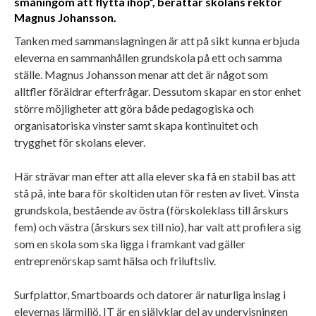
småningom att flytta ihop”, berättar skolans rektor
Magnus Johansson.
Tanken med sammanslagningen är att på sikt kunna erbjuda
eleverna en sammanhållen grundskola på ett och samma
ställe. Magnus Johansson menar att det är något som
alltfler föräldrar efterfrågar. Dessutom skapar en stor enhet
större möjligheter att göra både pedagogiska och
organisatoriska vinster samt skapa kontinuitet och
trygghet för skolans elever.
Här strävar man efter att alla elever ska få en stabil bas att
stå på, inte bara för skoltiden utan för resten av livet. Vinsta
grundskola, bestående av östra (förskoleklass till årskurs
fem) och västra (årskurs sex till nio), har valt att profilera sig
som en skola som ska ligga i framkant vad gäller
entreprenörskap samt hälsa och friluftsliv.
Surfplattor, Smartboards och datorer är naturliga inslag i
elevernas lärmiljö. IT är en självklar del av undervisningen