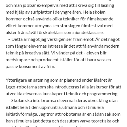
och man jobbar exempelvis med att skriva sig till läsning
med hjälp av surfplattor i de yngre åren. Hela skolan
kommer också använda olika tekniker för filmskapande,
vilket kommer utmynna i en storslagen filmfestival med
alster från såväl förskoleklass som niondeklassare.
– Detta är något jag verkligen ser fram emot. Är det något
som fångar elevernas intresse är det att få använda modern
teknik på kreativa sätt. Vi vänder på det – eleven blir
medskapare och producent istället för att bara vara en
passiv konsument av film.
Ytterligare en satsning som är planerad under läsåret är
Lego-robotarna som ska introduceras i alla årskurser för att
utveckla elevernas kunskaper i teknik och programmering.
– Skolan ska inte bromsa eleverna i deras utveckling utan
istället hela tiden uppmuntra, utmana och stimulera
initiativförmåga. Jag tror att robotarna är en sådan sak som
kan stimulera just detta och dessutom varva teoretiska och