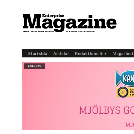
Startsida
Artiklar
Redaktionellt
Magasinet