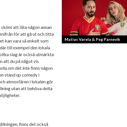
Sveriges tuffaste matjury är epitetet p
Sveriges Mästerkock. Markus Aujalay
domaren som ger mästerkockarna
mardrömmar.
 skönt att låta någon annan
från för att gå ut och titta
Matias Varela & Peg Parnevik
et kan vara så enkelt som
 där till exempel den lokala
olika slag är också utmärkta
Här i Sverige så finns det en bred mix 
n att du på något vis
nationaliteter från hela världen och 
svenskar har en annan grundnationalite
 kolla om det inte finns någon
men stand up comedy i
och atmosfären i lokalen gör
ållning utan att behöva delta
öjligheter.
llningen, finns det också