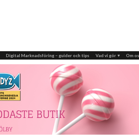
Digital Marknadsföring – guider och tips
Vad vi gör
Om os