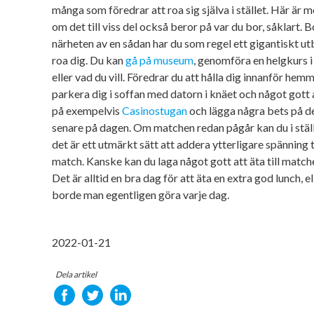
många som föredrar att roa sig själva i stället. Här är 
om det till viss del också beror på var du bor, såklart. Bo
närheten av en sådan har du som regel ett gigantiskt utb
roa dig. Du kan
gå på museum
, genomföra en helgkurs i
eller vad du vill. Föredrar du att hålla dig innanför he
parkera dig i soffan med datorn i knäet och något gott at
på exempelvis
Casinostugan
och lägga några bets på d
senare på dagen. Om matchen redan pågår kan du i ställe
det är ett utmärkt sätt att addera ytterligare spänning t
match. Kanske kan du laga något gott att äta till matche
Det är alltid en bra dag för att äta en extra god lunch, e
borde man egentligen göra varje dag.
2022-01-21
Dela artikel