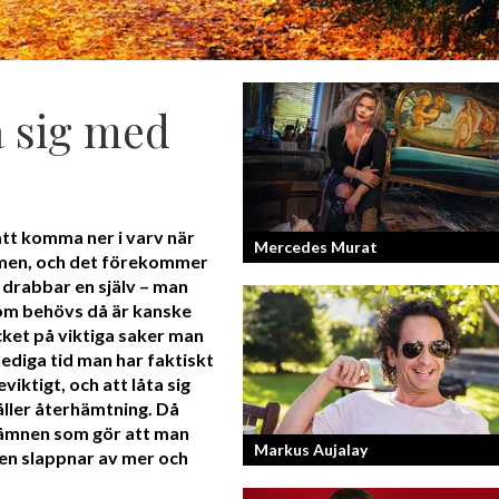
a sig med
att komma ner i varv när
Mercedes Murat
nomen, och det förekommer
l drabbar en själv – man
som behövs då är kanske
Konstnären som balanserar känslofyll
cket på viktiga saker man
med hårt fysiskt arbete.
ediga tid man har faktiskt
iktigt, och att låta sig
äller återhämtning. Då
 ämnen som gör att man
Markus Aujalay
ppen slappnar av mer och