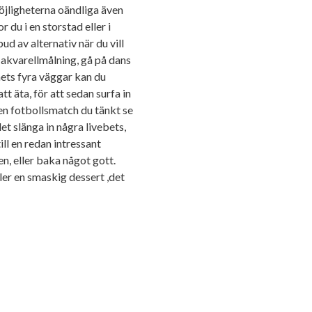
möjligheterna oändliga även
r du i en storstad eller i
ud av alternativ när du vill
 akvarellmålning, gå på dans
mmets fyra väggar kan du
t äta, för att sedan surfa in
en fotbollsmatch du tänkt se
t slänga in några livebets,
ill en redan intressant
n, eller baka något gott.
ller en smaskig dessert ,det