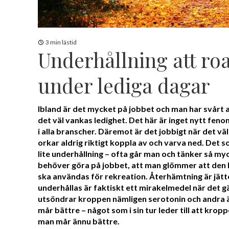
3 min lästid
Underhållning att ro
under lediga dagar
Ibland är det mycket på jobbet och man har svårt 
det väl vankas ledighet. Det här är inget nytt fe
i alla branscher. Däremot är det jobbigt när det vä
orkar aldrig riktigt koppla av och varva ned. Det 
lite underhållning – ofta går man och tänker så my
behöver göra på jobbet, att man glömmer att den l
ska användas för rekreation. Återhämtning är jättev
underhållas är faktiskt ett mirakelmedel när det g
utsöndrar kroppen nämligen serotonin och andra
mår bättre – något som i sin tur leder till att kro
man mår ännu bättre.