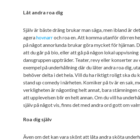
Låt andra roa dig
Själv är bäste dräng brukar man säga, men ibland är det
agera
hovnarr
och roa en. Att komma utanför dörren hemi
på något annorlunda brukar göra mycket för hjärnan. D
att du går på bio, eller att gå på någon lokal uppvisning
dansgruppen uppträder. Teater, revy eller konserter av 
exempel på underhållning där du låter andra roa dig, uta
behöver delta i det hela. Vill du ha riktigt roligt ska du
stand up comedy i närheten. Komiker på tv är en sak, 
verkligheten är någonting helt annat, bara stämningen 
att upplevelsen blir en helt annan. Om du vill ha underh
själv på något vis, finns det med andra ord gott om valm
Roa dig själv
Även om det kan vara skönt att låta andra sköta underhå