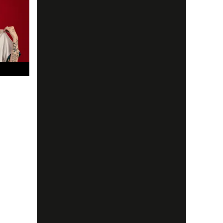
å juryn i
 är
av olika
många
t...