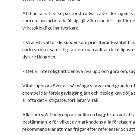
Att han tar sitt yrke på största allvar råder det ingen t
som om han arbetade åt sig själv är en hederssak för d
yrkesskicklige hantverkare.
– Vi är ett val för de kunder som prioriterar kvalitet fra
understryker samtidigt att om man anlitar de billigaste
dyrare i längden.
– Det är inte roligt att behöva riva upp och göra om, säg
Vitalii upprörs över att så många slarvar med grunden
exempel där förslagsvis gångjärn och beslag kan dölja s
är ofta det viktigaste, förklarar Vitalii.
Alla som står i begrepp att anlita en byggfirma vet att 
bestämma sig för vilket av marknadens alla företag man 
rekommenderar att man frågar efter referenser och att 