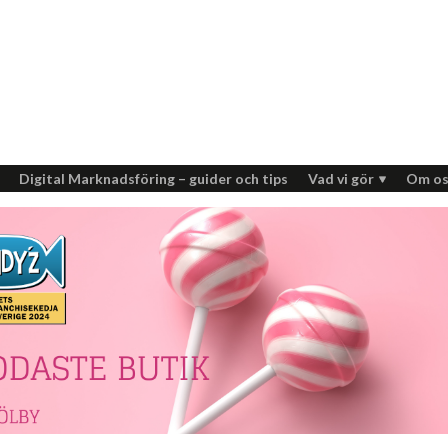
Digital Marknadsföring – guider och tips
Vad vi gör
Om os