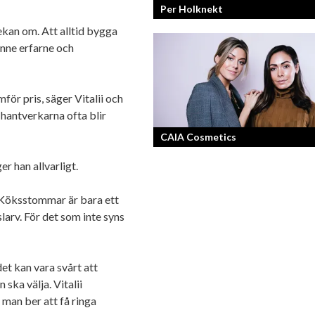
Per Holknekt
vekan om. Att alltid bygga
enne erfarne och
Från brädan till scenen
mför pris, säger Vitalii och
 hantverkarna ofta blir
CAIA Cosmetics
er han allvarligt.
Skönhet är bra självkänsla och ett va
leende enligt grundarna av det nya
. Köksstommar är bara ett
raketvarumärket inom smink: CAIA
larv. För det som inte syns
Cosmetics.
det kan vara svårt att
ska välja. Vitalii
man ber att få ringa