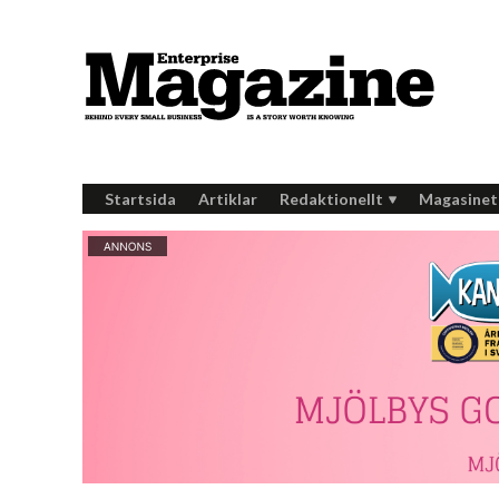
Startsida
Artiklar
Redaktionellt
Magasinet