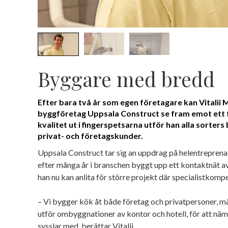
Byggare med bredd
Efter bara två år som egen företagare kan Vitalii
byggföretag Uppsala Construct se fram emot ett 
kvalitet ut i fingerspetsarna utför han alla sorter
privat- och företagskunder.
Uppsala Construct tar sig an uppdrag på helentreprena
efter många år i branschen byggt upp ett kontaktnät a
han nu kan anlita för större projekt där specialistkomp
– Vi bygger kök åt både företag och privatpersoner, må
utför ombyggnationer av kontor och hotell, för att nä
sysslar med, berättar Vitalii.