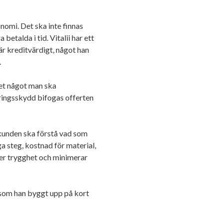
nomi. Det ska inte finnas
etalda i tid. Vitalii har ett
 är kreditvärdigt, något han
.
det något man ska
ringsskydd bifogas offerten
t kunden ska förstå vad som
 steg, kostnad för material,
nker trygghet och minimerar
som han byggt upp på kort