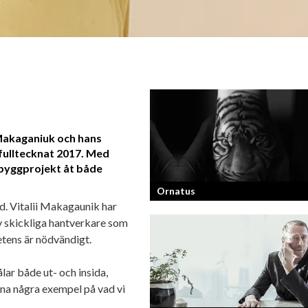
 Makaganiuk och hans
fulltecknat 2017. Med
s byggprojekt åt både
Ornatus
d. Vitalii Makagaunik har
v skickliga hantverkare som
En av svergies mest talangfyllda tatue
etens är nödvändigt.
om hans historia och resa!
lar både ut- och insida,
mna några exempel på vad vi