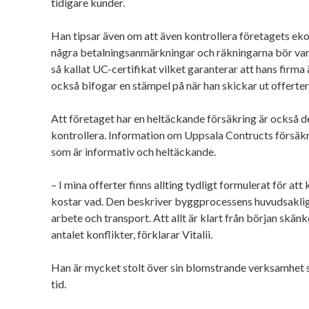
tidigare kunder.
Han tipsar även om att även kontrollera företagets eko
några betalningsanmärkningar och räkningarna bör vara b
så kallat UC-certifikat vilket garanterar att hans firma
också bifogar en stämpel på när han skickar ut offerter
Att företaget har en heltäckande försäkring är också 
kontrollera. Information om Uppsala Contructs försäk
som är informativ och heltäckande.
– I mina offerter finns allting tydligt formulerat för at
kostar vad. Den beskriver byggprocessens huvudsakliga
arbete och transport. Att allt är klart från början skä
antalet konflikter, förklarar Vitalii.
Han är mycket stolt över sin blomstrande verksamhet 
tid.