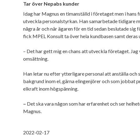
Tar över Nepabs kunder
Idag har Magnus en timanställd i företaget men i hans f
utveckla personalstyrkan. Han samarbetade tidigare 
några år och när ägaren för en tid sedan beslutade sig f
fick MPEL Konsult ta över hela kundbasen samt deras 
– Det har gett mig en chans att utveckla företaget. Jag v
omsättning.
Han letar nu efter ytterligare personal att anställa och
bakgrund inom el, gärna elingenjörer och som jobbat p
elkraft inom högspänning.
–
Det ska vara någon som har erfarenhet och ser helhet
Magnus.
2022-02-17