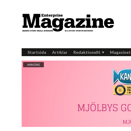
Startsida
Artiklar
Redaktionellt
Magasinet