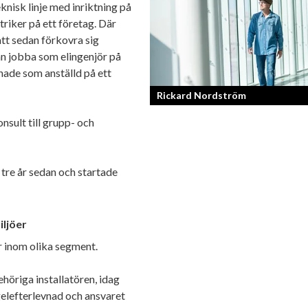
nisk linje med inriktning på
triker på ett företag. Där
 att sedan förkovra sig
an jobba som elingenjör på
ade som anställd på ett
Rickard Nordström
nsult till grupp- och
Läraren som omfamnar sociala medier
 tre år sedan och startade
iljöer
r inom olika segment.
ehöriga installatören, idag
gelefterlevnad och ansvaret