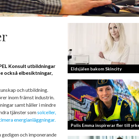
er
EL Konsult utbildningar
Eldsjälen bakom Skincity
de också elbesiktningar,
Annica Forsgren Kjellman ligger bako
kunskap och utbildning.
skönhetsimperiet Skincity – professio
er inom främst industrin.
hudvård online.
ningar samt håller i mindre
andra tjänster som
solceller,
timera energianläggningar.
Polis Emma inspirerar fler till yrk
en gedigen och imponerande