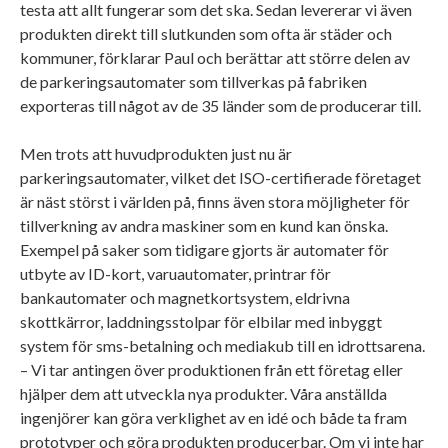
testa att allt fungerar som det ska. Sedan levererar vi även
produkten direkt till slutkunden som ofta är städer och
kommuner, förklarar Paul och berättar att större delen av
de parkeringsautomater som tillverkas på fabriken
exporteras till något av de 35 länder som de producerar till.
Men trots att huvudprodukten just nu är
parkeringsautomater, vilket det ISO-certifierade företaget
är näst störst i världen på, finns även stora möjligheter för
tillverkning av andra maskiner som en kund kan önska.
Exempel på saker som tidigare gjorts är automater för
utbyte av ID-kort, varuautomater, printrar för
bankautomater och magnetkortsystem, eldrivna
skottkärror, laddningsstolpar för elbilar med inbyggt
system för sms-betalning och mediakub till en idrottsarena.
– Vi tar antingen över produktionen från ett företag eller
hjälper dem att utveckla nya produkter. Våra anställda
ingenjörer kan göra verklighet av en idé och både ta fram
prototyper och göra produkten producerbar. Om vi inte har