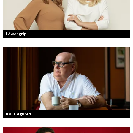
Löwengrip
Från bloggare till influencer och superentreprenör. En resa som fostrat
en kvinnlig entreprenör med en enormt stark förankran...
Knut Agnred
Knut Agnred är mannen och den tidlösa legenden inom spektakulära