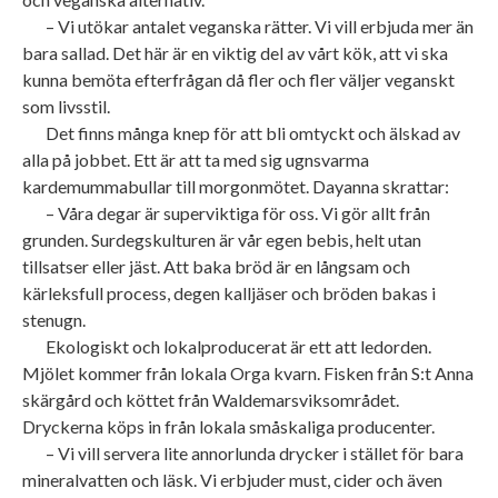
– Vi utökar antalet veganska rätter. Vi vill erbjuda mer än
bara sallad. Det här är en viktig del av vårt kök, att vi ska
kunna bemöta efterfrågan då fler och fler väljer veganskt
som livsstil.
Det finns många knep för att bli omtyckt och älskad av
alla på jobbet. Ett är att ta med sig ugnsvarma
kardemummabullar till morgonmötet. Dayanna skrattar:
– Våra degar är superviktiga för oss. Vi gör allt från
grunden. Surdegskulturen är vår egen bebis, helt utan
tillsatser eller jäst. Att baka bröd är en långsam och
kärleksfull process, degen kalljäser och bröden bakas i
stenugn.
Ekologiskt och lokalproducerat är ett att ledorden.
Mjölet kommer från lokala Orga kvarn. Fisken från S:t Anna
skärgård och köttet från Waldemarsviksområdet.
Dryckerna köps in från lokala småskaliga producenter.
– Vi vill servera lite annorlunda drycker i stället för bara
mineralvatten och läsk. Vi erbjuder must, cider och även