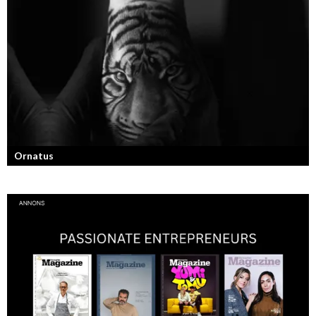
Från bloggare till influencer och superentreprenör. En resa som fostrat
en kvinnlig entreprenör med en enormt stark förankran...
Ornatus
En av svergies mest talangfyllda tatuerare. Läs om hans historia och
resa!