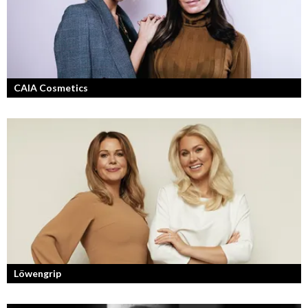
CAIA Cosmetics
Skönhet är bra självkänsla och ett vackert leende enligt grundarna av
det nya raketvarumärket inom smink: CAIA Cosmetics.
Löwengrip