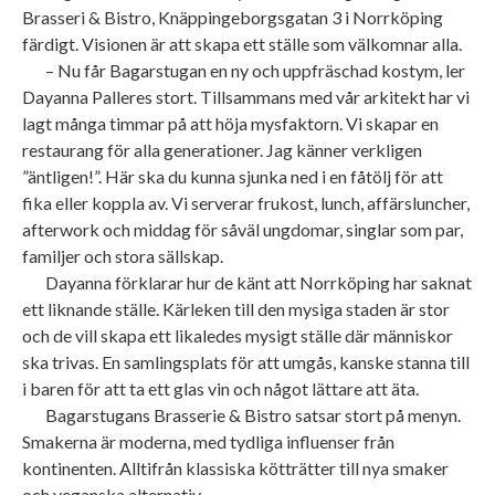
Brasseri & Bistro, Knäppingeborgsgatan 3 i Norrköping
färdigt. Visionen är att skapa ett ställe som välkomnar alla.
– Nu får Bagarstugan en ny och uppfräschad kostym, ler
Dayanna Palleres stort. Tillsammans med vår arkitekt har vi
lagt många timmar på att höja mysfaktorn. Vi skapar en
restaurang för alla generationer. Jag känner verkligen
”äntligen!”. Här ska du kunna sjunka ned i en fåtölj för att
fika eller koppla av. Vi serverar frukost, lunch, affärsluncher,
afterwork och middag för såväl ungdomar, singlar som par,
familjer och stora sällskap.
Dayanna förklarar hur de känt att Norrköping har saknat
ett liknande ställe. Kärleken till den mysiga staden är stor
och de vill skapa ett likaledes mysigt ställe där människor
ska trivas. En samlingsplats för att umgås, kanske stanna till
i baren för att ta ett glas vin och något lättare att äta.
Bagarstugans Brasserie & Bistro satsar stort på menyn.
Smakerna är moderna, med tydliga influenser från
kontinenten. Alltifrån klassiska kötträtter till nya smaker
och veganska alternativ.