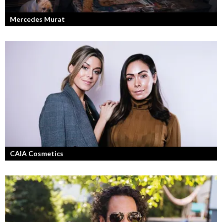
Mercedes Murat
Konstnären som balanserar känslofylld konst med hårt fysiskt arbete.
CAIA Cosmetics
Skönhet är bra självkänsla och ett vackert leende enligt grundarna av
det nya raketvarumärket inom smink: CAIA Cosmetics.