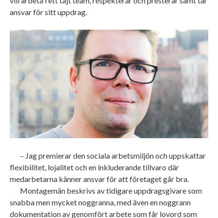
vill arbeta i ett tajt team, respekterar och presterar samt tar
ansvar för sitt uppdrag.
– Jag premierar den sociala arbetsmiljön och uppskattar
flexibilitet, lojalitet och en inkluderande tillvaro där
medarbetarna känner ansvar för att företaget går bra.
Montagemän beskrivs av tidigare uppdragsgivare som
snabba men mycket noggranna, med även en noggrann
dokumentation av genomfört arbete som får lovord som