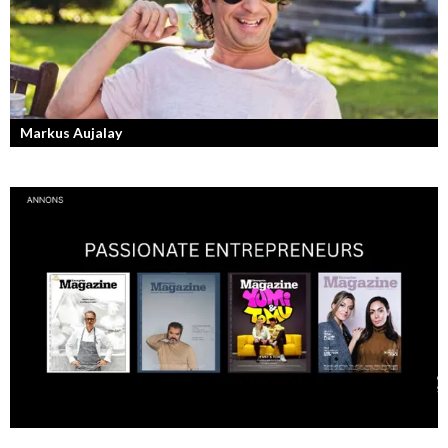
Markus Aujalay
Sveriges tuffaste matjury är epitetet på juryn i Sveriges Mästerkock.
Markus Aujalay är domaren som ger mästerkockarna mardrömmar.