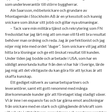
som underleverantör till större byggherrar.
Ain Saarsson, möbelsnickare och grundare av
Montagemän i Stockholm AB är en yrkesstolt och kunnig
snickare som älskar sitt jobb och gillar nya utmaningar.
– Tack vare min militära tjänst och rekrytering som FN
fredsoldat har jag lärt mig att om man vill få ett bra resultat
behöver man ordning och reda. Jag är perfektionist och jag
nöjer mig inte med ordet ”duger”. Som snickare vill jag alltid
hitta bra lösningar och ge ett önskat resultat till kunden.
Under tiden jag bodde och arbetade i USA, som har en
väldigt annorlunda kultur från den vi har här i Sverige, lärde
jag mig att det viktigaste du kan göra för att lyckas är att
skaffa kunskap.
Ett gediget nätverk av samarbetspartners och
leverantörer, samt ett gott renommé med många
återkommande kunder gör att företaget idag stadigt växer.
Vi är inne i en expansiv fas och tar gärna emot ansökningar
från snickare med en stark och självgående drivkraft som