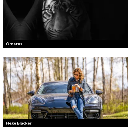
Ornatus
En av svergies mest talangfyllda tatuerare. Läs om hans historia och
resa!
Hege Bläcker