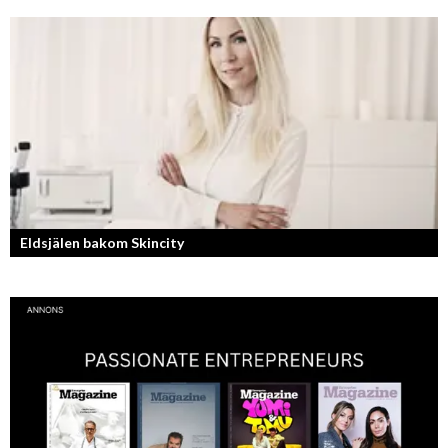
Bilfantast, influencer och en av Lidköpings mest framgångsrika
företagare.
Eldsjälen bakom Skincity
Annica Forsgren Kjellman ligger bakom skönhetsimperiet Skincity –
professionell hudvård online.