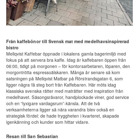
Från kaffebönor till Svensk mat med medelhavsinspirerad
bistro
Mellqvist Kaffebar öppnade i lokalens gamla bagerimiljö med
fokus på att servera bra kaffe. Idag är kaffebaren öppen från
06:00, tidigt på morgonen – för kontorsarbetaren, löparen, den
morgontrötta espresso­älskaren. Många år senare så kom
satsningen på Mellqvist Matbar på Rörstrandsgatan 6, som
ligger några få steg bort från Kaffebaren. Här möts idag
klassiska svenska rätter med maträtter med inspiration från
medelhavet. Säsongs­råvaror, handplockade viner, god service
och en “lyxigare vardagsrum”-känsla. Att de två
verksamheterna ligger så nära varandra blev också en
strategisk fördel: de hade tryggheten i kvarteret, skapade
igenkänning och kunder som hittar vidare.
Resan till San Sebastian