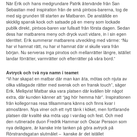
När Erik och hans medgrundare Patrik återvände från San
Sebastian med inspiration från de små pintxos-barerna, tog de
med sig grunden till starten av Matbaren. De anställde en
skicklig spansk kock och satsade på en meny som lockade
publik direkt, pintxos-baren var fullsatt från första dagen. Sedan
dess har matbarens meny och dryck vuxit vidare, in i sin egen
identitet. Erik summerar matbarens utveckling med värme: “Nu
har vi hamnat rätt, nu har vi hamnat där vi skulle vara från
början. Nu serveras inga pinxtos och mellanrätter längre, istället
landar förrätter, varmrätter och efterrätter på våra bord.”
Avtryck och två nya namn i teamet
“Vi har skapat en matbar där man kan äta, mötas och njuta av
olika vällagade rätter med svensk och en fransk touch”, säger
Erik. Mellqvist Matbar ska vara platsen där kvällen blir något
extra, där kunden känner att “jag hör hemma här”. Inspirationen
från kollegornas resa tillsammans känns och finns kvar i
atmosfären. Nya viner och ett nytt tänk i köket, men fortfarande
platsen där kvalité ska möta upp i vardag och fest. Och med
den rutinerade duon Fredrik Hammar och Oscar Persson som
nya delägare, är kanske inte tanken på göra avtryck på
Rörstrandsgatan slutmålet – kanske är det istället