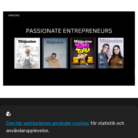
Kan jag snälla få prata med dig igen, för du va så bra att prata med.
EU casino
Den här webbplatsen använder cookies
för statistik och
användarupplevelse.