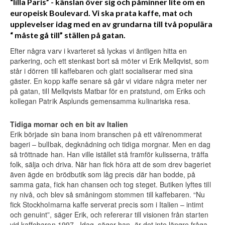
“lilla Paris” - känslan över sig och påminner lite om en
europeisk Boulevard. Vi ska prata kaffe, mat och
upplevelser idag med en av grundarna till två populära
“ måste gå till” ställen på gatan.
Efter några varv i kvarteret så lyckas vi äntligen hitta en
parkering, och ett stenkast bort så möter vi Erik Mellqvist, som
står i dörren till kaffebaren och glatt socialiserar med sina
gäster. En kopp kaffe senare så går vi vidare några meter ner
på gatan, till Mellqvists Matbar för en pratstund, om Eriks och
kollegan Patrik Asplunds gemensamma kulinariska resa.
Tidiga mornar och en bit av Italien
Erik började sin bana inom branschen på ett välrenommerat
bageri – bullbak, degknådning och tidiga morgnar. Men en dag
så tröttnade han. Han ville istället stå framför kulisserna, träffa
folk, sälja och driva. När han fick höra att de som drev bageriet
även ägde en brödbutik som låg precis där han bodde, på
samma gata, fick han chansen och tog steget. Butiken lyftes till
ny nivå, och blev så småningom stommen till kaffebaren. “Nu
fick Stockholmarna kaffe serverat precis som i Italien – intimt
och genuint”, säger Erik, och refererar till visionen från starten
vid kaffebaren 1997. Idag, säger han, är det inte längre fråga