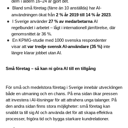
.
dem i åldern 16–24 år gjort det
Bland små företag (färre än 10 anställda) har AI-
.
användningen ökat från 
2 % år 2019 till 14 % år
 2023
I Sverige använder
27 % av medarbetarna
 AI 
regelbundet i arbetet – lågt i internationell jämförelse, där 
.
genomsnittet är 36 %
En KPMG-studie med 1000 svenska respondenter 
visar att 
var tredje svensk AI-användare (35 %)
 inte 
.
längre klarar jobbet utan AI
Små företag – så kan ni göra AI till en tillgång
För små och medelstora företag i Sverige innebär utvecklingen 
både en utmaning och en chans. På ena sidan ökar pressen 
att investera i AI-lösningar för att attrahera unga talanger. På 
den andra sidan finns stora möjligheter: små företag kan 
snabbt ta till sig AI och använda det för att skapa effektiva 
processer, frigöra tid och bygga starkare kundrelationer.