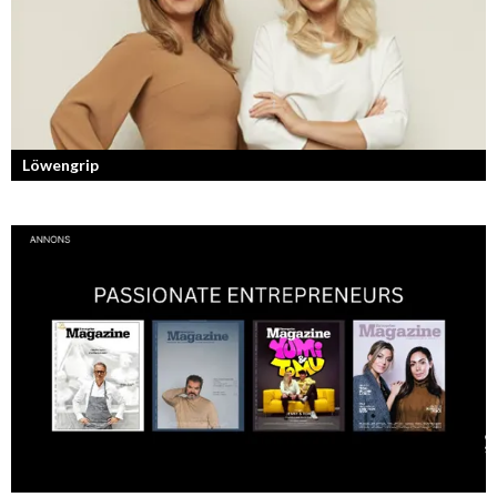
Löwengrip
Från bloggare till influencer och superentreprenör. En resa som fostrat
en kvinnlig entreprenör med en enormt stark förankran...