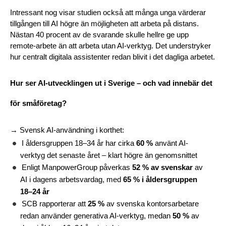
Intressant nog visar studien också att många unga värderar 
tillgången till AI högre än möjligheten att arbeta på distans. 
Nästan 40 procent av de svarande skulle hellre ge upp 
remote-arbete än att arbeta utan AI-verktyg. Det understryker 
hur centralt digitala assistenter redan blivit i det dagliga arbetet.
Hur ser AI-utvecklingen ut i Sverige – och vad innebär det 
för småföretag?
→ Svensk AI-användning i korthet:
I åldersgruppen 18–34 år har cirka 
60 %
 använt AI-
verktyg det senaste året – klart högre än genomsnittet
Enligt ManpowerGroup påverkas 
52 % av svenskar
 av 
AI i dagens arbetsvardag, med 
65 % i åldersgruppen 
18–24 år
SCB rapporterar att 
25 %
 av svenska kontorsarbetare 
redan använder generativa AI-verktyg, medan 
50 %
 av 