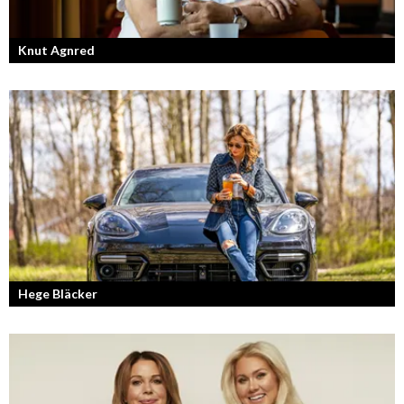
Knut Agnred
Knut Agnred är mannen och den tidlösa legenden inom spektakulära
utfall och dramatisk tänkvärdhet.
Hege Bläcker
Bilfantast, influencer och en av Lidköpings mest framgångsrika
företagare.