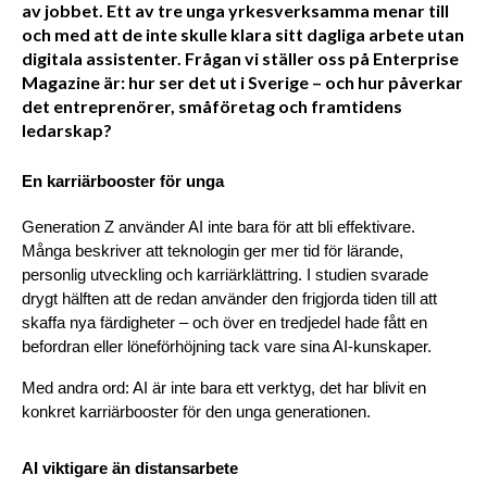
av jobbet. Ett av tre unga yrkesverksamma menar till
och med att de inte skulle klara sitt dagliga arbete utan
digitala assistenter. Frågan vi ställer oss på Enterprise
Magazine är: hur ser det ut i Sverige – och hur påverkar
det entreprenörer, småföretag och framtidens
ledarskap?
En karriärbooster för unga
Generation Z använder AI inte bara för att bli effektivare. 
Många beskriver att teknologin ger mer tid för lärande, 
personlig utveckling och karriärklättring. I studien svarade 
drygt hälften att de redan använder den frigjorda tiden till att 
skaffa nya färdigheter – och över en tredjedel hade fått en 
befordran eller löneförhöjning tack vare sina AI-kunskaper.
Med andra ord: AI är inte bara ett verktyg, det har blivit en 
konkret karriärbooster för den unga generationen.
AI viktigare än distansarbete