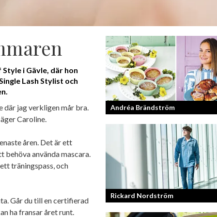
ommaren
Style i Gävle, där hon
ingle Lash Stylist och
en.
lle där jag verkligen mår bra.
Andréa Brändström
säger Caroline.
Vinnare av Hela Sverige Bakar 2017.
enaste åren. Det är ett
 att behöva använda mascara.
ett träningspass, och
Rickard Nordström
a. Går du till en certifierad
kan ha fransar året runt.