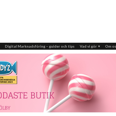
Digital Marknadsföring – guider och tips
Vad vi gör
Om os