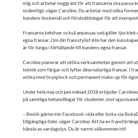
mig och arbetar noggrant för att fransarna ska passa k
ordentligt, säger Caroline. Du arbetar med olika former
kundens önskemål och förutsättningar för att exempel
Fransarna behöver också anpassas vad gäller tjocklek 
egna fransar. Om din fransstylist inte har den kunskape
är för tunga i förhållande till kundens egna fransar.
Caroline planerar att utöka verksamheten genom att utb
teknik som färgar och lyfter dina naturliga fransar. I f
utöka med brynplock och permanent make-up för ögon
Under hela maj och juni månad 2018 erbjuder Carolines
på samtliga behandlingar för studenter, mot uppvisand
– Besök gärna min Facebook-sida eller boka via BokaDi
tillgängliga tider, säger Caroline. Att ha en fransförlä
känsla av vardagslyx. Du är varmt välkommen hit!