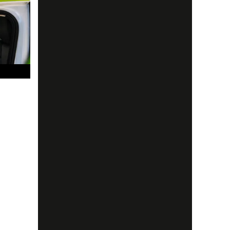
.
ör du va