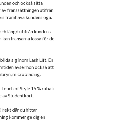
unden och också sitta
 av franssättningen utifrån
vis framhäva kundens öga.
och längd utifrån kundens
n kan fransarna lossa för de
ilda sig inom Lash Lift. En
ramtiden avser hon också att
bryn, microblading.
 Touch of Style 15 % rabatt
e av Studentkort.
rekt där du hittar
ngning kommer ge dig en