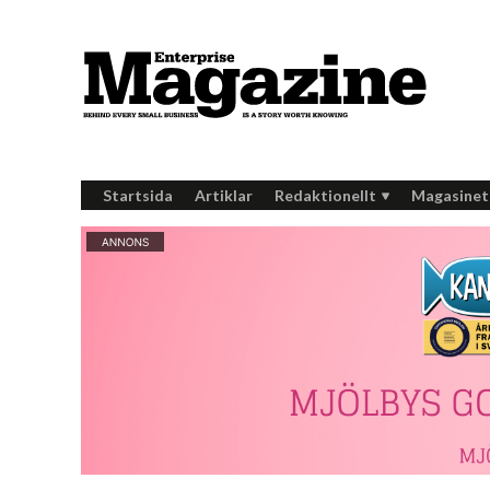
Startsida
Artiklar
Redaktionellt
Magasinet