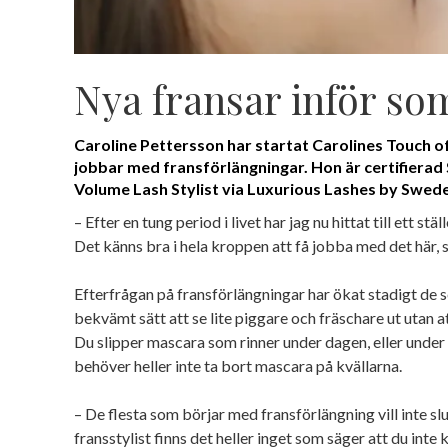
Nya fransar inför s
Caroline Pettersson har startat Carolines Touch of 
jobbar med fransförlängningar. Hon är certifierad S
Volume Lash Stylist via Luxurious Lashes by Swed
– Efter en tung period i livet har jag nu hittat till ett stä
Det känns bra i hela kroppen att få jobba med det här, 
Efterfrågan på fransförlängningar har ökat stadigt de s
bekvämt sätt att se lite piggare och fräschare ut utan
Du slipper mascara som rinner under dagen, eller under 
behöver heller inte ta bort mascara på kvällarna.
– De flesta som börjar med fransförlängning vill inte slut
fransstylist finns det heller inget som säger att du inte 