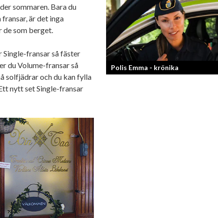
under sommaren. Bara du
Läraren som omfamnar sociala medier
fransar, är det inga
er de som berget.
r Single-fransar så fäster
ljer du Volume-fransar så
Polis Emma - krönika
å solfjädrar och du kan fylla
Ett nytt set Single-fransar
Kan jag snälla få prata med dig igen, f
så bra att prata med.