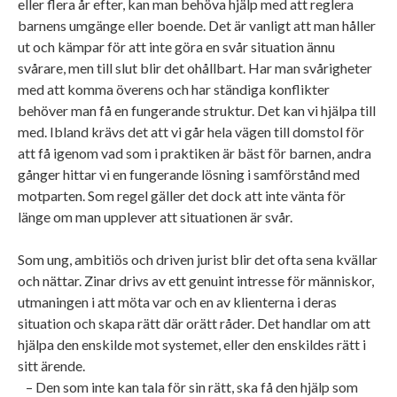
eller flera år efter, kan man behöva hjälp med att reglera
barnens umgänge eller boende. Det är vanligt att man håller
ut och kämpar för att inte göra en svår situation ännu
svårare, men till slut blir det ohållbart. Har man svårigheter
med att komma överens och har ständiga konflikter
behöver man få en fungerande struktur. Det kan vi hjälpa till
med. Ibland krävs det att vi går hela vägen till domstol för
att få igenom vad som i praktiken är bäst för barnen, andra
gånger hittar vi en fungerande lösning i samförstånd med
motparten. Som regel gäller det dock att inte vänta för
länge om man upplever att situationen är svår.
Som ung, ambitiös och driven jurist blir det ofta sena kvällar
och nättar. Zinar drivs av ett genuint intresse för människor,
utmaningen i att möta var och en av klienterna i deras
situation och skapa rätt där orätt råder. Det handlar om att
hjälpa den enskilde mot systemet, eller den enskildes rätt i
sitt ärende.
– Den som inte kan tala för sin rätt, ska få den hjälp som