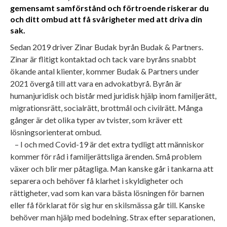
gemensamt samförstånd och förtroende riskerar du
och ditt ombud att få svårigheter med att driva din
sak.
Sedan 2019 driver Zinar Budak byrån Budak & Partners.
Zinar är flitigt kontaktad och tack vare byråns snabbt
ökande antal klienter, kommer Budak & Partners under
2021 övergå till att vara en advokatbyrå. Byrån är
humanjuridisk och bistår med juridisk hjälp inom familjerätt,
migrationsrätt, socialrätt, brottmål och civilrätt. Många
gånger är det olika typer av tvister, som kräver ett
lösningsorienterat ombud.
– I och med Covid-19 är det extra tydligt att människor
kommer för råd i familjerättsliga ärenden. Små problem
växer och blir mer påtagliga. Man kanske går i tankarna att
separera och behöver få klarhet i skyldigheter och
rättigheter, vad som kan vara bästa lösningen för barnen
eller få förklarat för sig hur en skilsmässa går till. Kanske
behöver man hjälp med bodelning. Strax efter separationen,