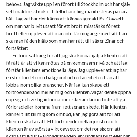
behövs. Jag växte upp i en förort till Stockholm och har själv
sett maktmissbruk och felbehandling manifesteras på nära
håll. Jag vet hur det känns att känna sig maktlös. Oavsett
om man har blivit utsatt för ett brott, misstänks för ett
brott eller upplever att man inte får umgänge med sitt barn
ska man få den hjälp som man har rätt till, säger Zinar och
fortsätter:
– En förutsättning för att jag ska kunna hjälpa klienten att
få rätt, är att vi kan mötas på en gemensam nivå och att jag
förstår klientens emotionella läge. Jag upplever att jag har
en stor fördel i min bakgrund och erfarenheten från att
jobba inom olika branscher. När jag kan skapa ett
förtroendeband mellan mig och klienten, vågar denne öppna
upp sig och viktig information riskerar därmed inte att gå
förlorad eller komma fram i ett senare skede. När klienten
känner tillit till mig som ombud, kan jag göra allt för att
klienten ska få rätt. Ett förtroende mellan juristen och
klienten är av största vikt oavsett om det rör sig om att
skapa struktur i vårdnadsärenden, en vårdnadstvist eller när