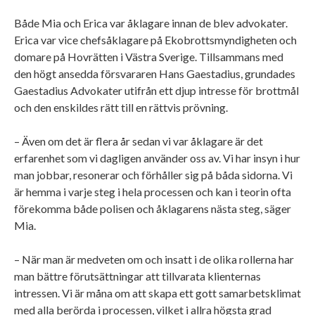
Både Mia och Erica var åklagare innan de blev advokater.
Erica var vice chefsåklagare på Ekobrottsmyndigheten och
domare på Hovrätten i Västra Sverige. Tillsammans med
den högt ansedda försvararen Hans Gaestadius, grundades
Gaestadius Advokater utifrån ett djup intresse för brottmål
och den enskildes rätt till en rättvis prövning.
– Även om det är flera år sedan vi var åklagare är det
erfarenhet som vi dagligen använder oss av. Vi har insyn i hur
man jobbar, resonerar och förhåller sig på båda sidorna. Vi
är hemma i varje steg i hela processen och kan i teorin ofta
förekomma både polisen och åklagarens nästa steg, säger
Mia.
– När man är medveten om och insatt i de olika rollerna har
man bättre förutsättningar att tillvarata klienternas
intressen. Vi är måna om att skapa ett gott samarbetsklimat
med alla berörda i processen, vilket i allra högsta grad