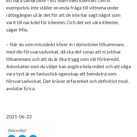
ett nära samarbete – ett team med klienten. Om vi
exempelvis inte ställer en enda fråga till vittnena under
rättegången så är det för att de inte har sagt något som
varit till nackdel för klienten. Och det vet våra klienter,
säger Mia.
– När du som misstänkt kliver in i domstolen tillsammans
med din försvarsadvokat, då ska det synas att ni jobbar
tillsammans och att du är lika trygg som väl förberedd.
Advokaten som du väljer kan avgöra hela målet och att våga
vara tyst är en fantastisk egenskap att bemästra som
försvarsadvokat. Det kräver erfarenhet och definitivt mod,
avslutar Erica.
2021-06-22
Dela artikel