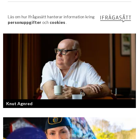
Knut Agnred
Knut Agnred är mannen och den tidlösa legenden inom spektakulära
utfall och dramatisk tänkvärdhet.