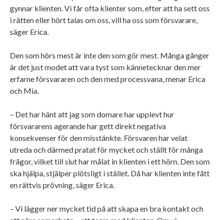
gynnar klienten. Vi får ofta klienter som, efter att ha sett oss
i rätten eller hört talas om oss, vill ha oss som försvarare,
säger Erica.
Den som hörs mest är inte den som gör mest. Många gånger
är det just modet att vara tyst som kännetecknar den mer
erfarne försvararen och den med processvana, menar Erica
och Mia.
– Det har hänt att jag som domare har upplevt hur
försvararens agerande har gett direkt negativa
konsekvenser för den misstänkte. Försvaren har velat
utreda och därmed pratat för mycket och ställt för många
frågor, vilket till slut har målat in klienten i ett hörn. Den som
ska hjälpa, stjälper plötsligt i stället. Då har klienten inte fått
en rättvis prövning, säger Erica.
– Vi lägger ner mycket tid på att skapa en bra kontakt och