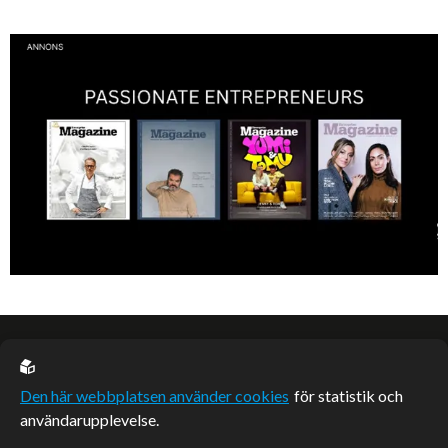
Denis Manasiev Vukotic driver Teknikmagasinet mot nya framgångar!
EU casino
Den här webbplatsen använder cookies
för statistik och
användarupplevelse.