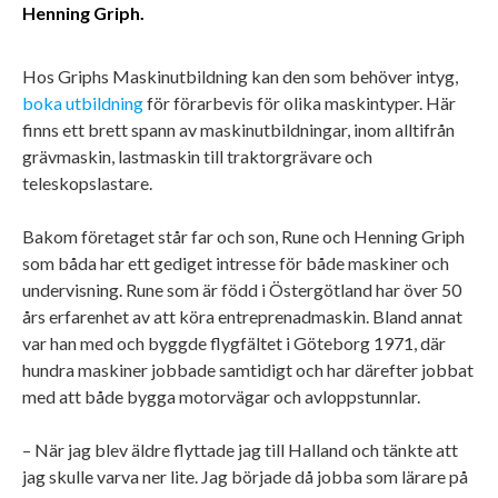
Henning Griph.
Hos Griphs Maskinutbildning kan den som behöver intyg,
boka utbildning
för förarbevis för olika maskintyper. Här
finns ett brett spann av maskinutbildningar, inom alltifrån
grävmaskin, lastmaskin till traktorgrävare och
teleskopslastare.
Bakom företaget står far och son, Rune och Henning Griph
som båda har ett gediget intresse för både maskiner och
undervisning. Rune som är född i Östergötland har över 50
års erfarenhet av att köra entreprenadmaskin. Bland annat
var han med och byggde flygfältet i Göteborg 1971, där
hundra maskiner jobbade samtidigt och har därefter jobbat
med att både bygga motorvägar och avloppstunnlar.
– När jag blev äldre flyttade jag till Halland och tänkte att
jag skulle varva ner lite. Jag började då jobba som lärare på