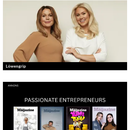
Skönhet är bra självkänsla och ett vackert leende enligt grundarna av
det nya raketvarumärket inom smink: CAIA Cosmetics.
Löwengrip
Från bloggare till influencer och superentreprenör. En resa som fostrat
en kvinnlig entreprenör med en enormt stark förankran...