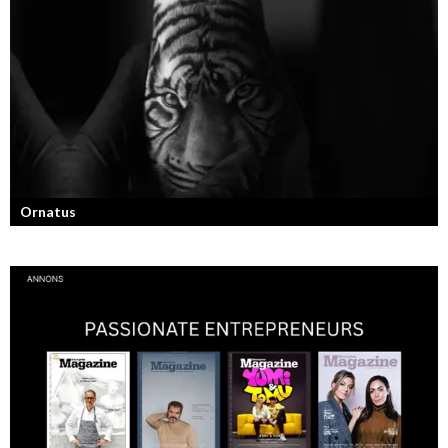
Konstnären som balanserar känslofylld konst med hårt fysiskt arbete.
Ornatus
En av svergies mest talangfyllda tatuerare. Läs om hans historia och
resa!