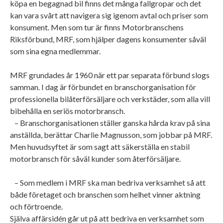
köpa en begagnad bil finns det många fallgropar och det
kan vara svårt att navigera sig igenom avtal och priser som
konsument. Men som tur är finns Motorbranschens
Riksförbund, MRF, som hjälper dagens konsumenter såväl
som sina egna medlemmar.
MRF grundades år 1960 när ett par separata förbund slogs
samman. I dag är förbundet en branschorganisation för
professionella bilåterförsäljare och verkstäder, som alla vill
bibehålla en seriös motorbransch.
– Branschorganisationen ställer ganska hårda krav på sina
anställda, berättar Charlie Magnusson, som jobbar på MRF.
Men huvudsyftet är som sagt att säkerställa en stabil
motorbransch för såväl kunder som återförsäljare.
– Som medlem i MRF ska man bedriva verksamhet så att
både företaget och branschen som helhet vinner aktning
och förtroende.
Själva affärsidén går ut på att bedriva en verksamhet som