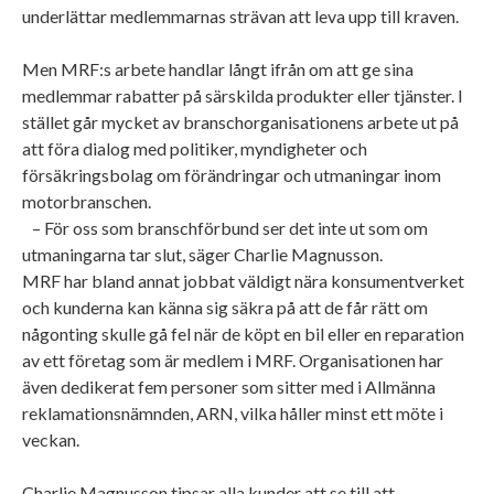
underlättar medlemmarnas strävan att leva upp till kraven.
Men MRF:s arbete handlar långt ifrån om att ge sina
medlemmar rabatter på särskilda produkter eller tjänster. I
stället går mycket av branschorganisationens arbete ut på
att föra dialog med politiker, myndigheter och
försäkringsbolag om förändringar och utmaningar inom
motorbranschen.
– För oss som branschförbund ser det inte ut som om
utmaningarna tar slut, säger Charlie Magnusson.
MRF har bland annat jobbat väldigt nära konsumentverket
och kunderna kan känna sig säkra på att de får rätt om
någonting skulle gå fel när de köpt en bil eller en reparation
av ett företag som är medlem i MRF. Organisationen har
även dedikerat fem personer som sitter med i Allmänna
reklamationsnämnden, ARN, vilka håller minst ett möte i
veckan.
Charlie Magnusson tipsar alla kunder att se till att