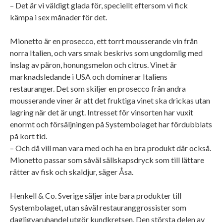
– Det är vi väldigt glada för, speciellt eftersom vi fick
kämpa i sex månader för det.
Mionetto är en prosecco, ett torrt mousserande vin från
norra Italien, och vars smak beskrivs som ungdomlig med
inslag av päron, honungsmelon och citrus. Vinet är
marknadsledande i USA och dominerar Italiens
restauranger. Det som skiljer en prosecco från andra
mousserande viner är att det fruktiga vinet ska drickas utan
lagring när det är ungt. Intresset för vinsorten har vuxit
enormt och försäljningen på Systembolaget har fördubblats
på kort tid.
– Och då vill man vara med och ha en bra produkt där också.
Mionetto passar som såväl sällskapsdryck som till lättare
rätter av fisk och skaldjur, säger Åsa.
Henkell & Co. Sverige säljer inte bara produkter till
Systembolaget, utan såväl restauranggrossister som
dagligvaruhandel utgör kundkretsen. Den största delen av