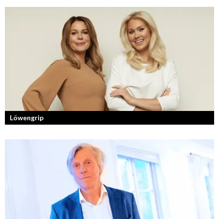
Konstnären som balanserar känslofylld konst med hårt fysiskt arbete.
Löwengrip
Från bloggare till influencer och superentreprenör. En resa som fostrat
en kvinnlig entreprenör med en enormt stark förankran...