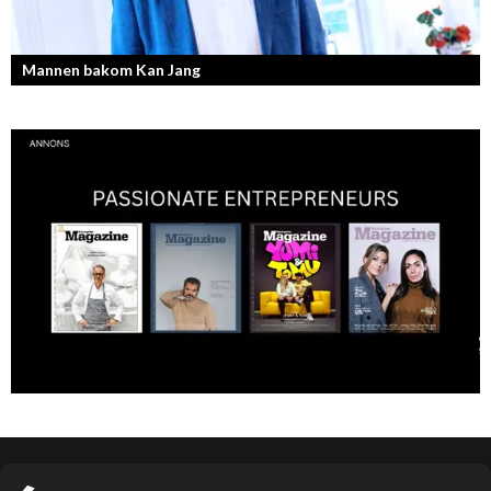
Mannen bakom Kan Jang
Georg Wikman är grundaren bakom hälsopreparaten Arctic Root, Kan
Jang, Chisan och nya Adapt-serien.