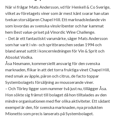
När vi frågar Mats Andersson, vd för Henkell & Co Sverige,
vilket av företagets viner som är mest känt svarar han utan
tvekan storsäljaren Chapel Hill. Ett marknadsledande vin
som lovordas av svenska vinskribenter och har kammat
hem Best value-priset på Vinordic Wine Challenge.
– Det är ett fantastiskt varumärke, säger Mats Andersson
som har varit i vin- och spritbranschen sedan 1994 och
bland annat suttit i koncernledningen för Vin & Sprit och
Absolut Vodka.
Åsa Neumann, kommersiellt ansvarig för den svenska
marknaden, flikar in att det torra fruktiga vinet Chapel Hill,
med smak av äpple, päron och citrus, de facto toppar
Systembolagets försäljning av mousserande viner.
– Och Törley ligger som nummer två just nu, tillägger Åsa.
Hon sökte sig främst till bolaget då hon tilltalades av den
mindre organisationen med fler olika aktiviteter. Ett sådant
exempel är den, för svenska marknaden, nya produkten
Mionetto som precis lanserats på Systembolaget.