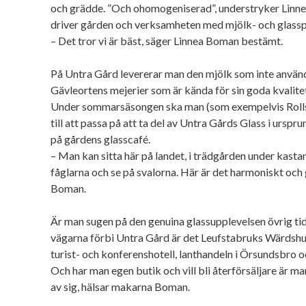
och grädde. ”Och ohomogeniserad”, understryker Lin
driver gården och verksamheten med mjölk- och glass
– Det tror vi är bäst, säger Linnea Boman bestämt.
På Untra Gård levererar man den mjölk som inte används t
Gävleortens mejerier som är kända för sin goda kvalite
Under sommarsäsongen ska man (som exempelvis Rolls
till att passa på att ta del av Untra Gårds Glass i ursp
på gårdens glasscafé.
– Man kan sitta här på landet, i trädgården under kasta
fåglarna och se på svalorna. Här är det harmoniskt och 
Boman.
Är man sugen på den genuina glassupplevelsen övrig tid p
vägarna förbi Untra Gård är det Leufstabruks Wärdshu
turist- och konferenshotell, lanthandeln i Örsundsbro oc
Och har man egen butik och vill bli återförsäljare är 
av sig, hälsar makarna Boman.