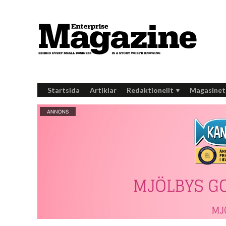
Startsida
Artiklar
Redaktionellt
Magasinet