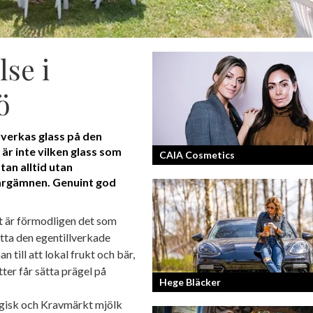
se i
ö
llverkas glass på den
r inte vilken glass som
CAIA Cosmetics
tan alltid utan
ärgämnen. Genuint god
Skönhet är bra självkänsla och ett va
leende enligt grundarna av det nya
t är förmodligen det som
raketvarumärket inom smink: CAIA
ätta den egentillverkade
Cosmetics.
till att lokal frukt och bär,
tter får sätta prägel på
Hege Bläcker
ogisk och Kravmärkt mjölk