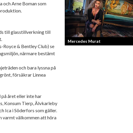
nea och Arne Boman som
Bilfantast, influencer och en av Lidköp
produktion.
mest framgångsrika företagare.
ill glasstillverkning till
t.
Mercedes Murat
-Royce & Bentley Club) se
rungsmiljön, närmare bestämt
Konstnären som balanserar känslofyll
med hårt fysiskt arbete.
njeträden och bara lyssna på
grönt, försäkrar Linnea
å året eller inte har
s, Konsum Tierp, Älvkarleby
h Ica i Söderfors som gäller.
man varmt välkommen att höra