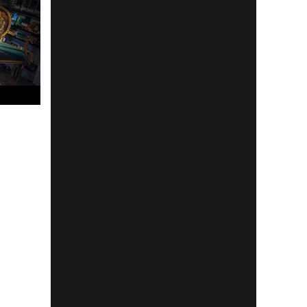
ings
d konst