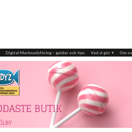
Digital Marknadsföring – guider och tips
Vad vi gör
Om os