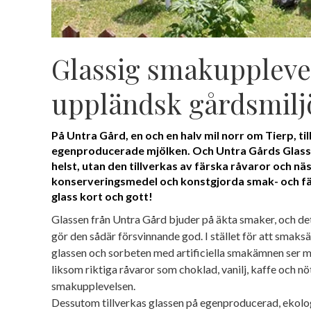
Glassig smakupplevel
uppländsk gårdsmilj
På Untra Gård, en och en halv mil norr om Tierp, ti
egenproducerade mjölken. Och Untra Gårds Glass ä
helst, utan den tillverkas av färska råvaror och näs
konserveringsmedel och konstgjorda smak- och f
glass kort och gott!
Glassen från Untra Gård bjuder på äkta smaker, och de
gör den sådär försvinnande god. I stället för att smaks
glassen och sorbeten med artificiella smakämnen ser man 
liksom riktiga råvaror som choklad, vanilj, kaffe och nö
smakupplevelsen.
Dessutom tillverkas glassen på egenproducerad, ekol