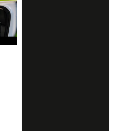
son har
s på att
ör du va