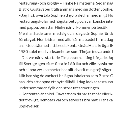
restaurang- och krogliv – Hinke Palmstierna. Sedan någr
Bistro Gustavsberg tillsammans med sin dotter Sophie.
– Jag fick övertala Sophie att göra det här med mig! H
restaurangskola med högsta betyg och var kanske inte 
med pappa, berättar Hinke när vi kommer på besök.
Men han hade turen med sig och i dag står Sophie för d
företaget. Hon bidrar med allt från matsedel till matl
ansiktet utåt med sitt breda kontaktnät. Hans krögarliv
1980-talet med verksamheter som Timjan (nuvarande P
– Det var när vi startade Timjan som allting började. 
till Sverige igen efter flera år i Afrika och ville syssla
och skapa verksamheter har alltid varit min grej! säger
När han såg de vackert belägna lokalerna som Bistro Gu
han idén att öppna ett nytt tillhåll. I dag lockar restau
under sommaren fylls den stora uteserveringen.
– Kontentan är enkel. Oavsett om du har fest här eller
det trevligt, bemötas väl och serveras bra mat. Här sk
upplevelser.