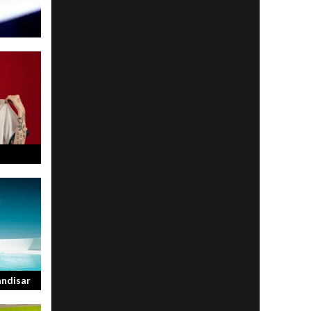
av olika
många
t...
ändisar