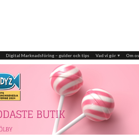
Digital Marknadsföring – guider och tips
Vad vi gör
Om os