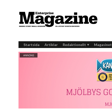
Startsida
Artiklar
Redaktionellt
Magasinet