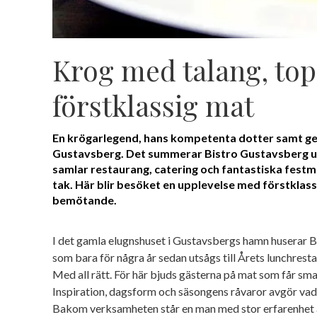
Krog med talang, to
förstklassig mat
En krögarlegend, hans kompetenta dotter samt gen
Gustavsberg. Det summerar Bistro Gustavsberg 
samlar restaurang, catering och fantastiska fest
tak. Här blir besöket en upplevelse med förstklassi
bemötande.
I det gamla elugnshuset i Gustavsbergs hamn huserar B
som bara för några år sedan utsågs till Årets lunchres
Med all rätt. För här bjuds gästerna på mat som får s
Inspiration, dagsform och säsongens råvaror avgör vad
Bakom verksamheten står en man med stor erfarenhet