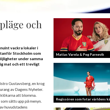
ppläge och
uint vackra lokaler i
utanför Stockholm som
Matias Varela & Peg Parnevik
möjligheter under samma
g mat och ett trevligt
Här i Sverige så finns det en bred mix 
nationaliteter från hela världen och 
svenskar har en annan grundnationalite
istro Gustavsberg, en krog
taurang av Dagens Nyheter.
maklökarna att blomma.
Regissören som fotar världens k
 som sätts upp på menyn.
 av huvudstadens