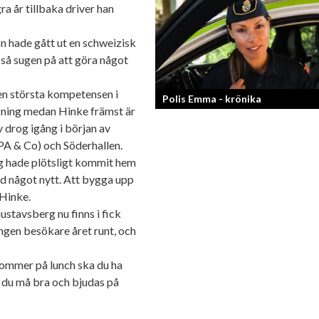
a år tillbaka driver han
Fotografen och regissören Peter Sven
en lång meritlista och är ett sant bevi
om man tror på sig själv och...
on hade gått ut en schweizisk
så sugen på att göra något
en största kompetensen i
Polis Emma - krönika
agning medan Hinke främst är
 drog igång i början av
Kan jag snälla få prata med dig igen, f
A & Co) och Söderhallen.
så bra att prata med.
Jag hade plötsligt kommit hem
 med något nytt. Att bygga upp
 Hinke.
stavsberg nu finns i fick
rangen besökare året runt, och
 kommer på lunch ska du ha
a du må bra och bjudas på