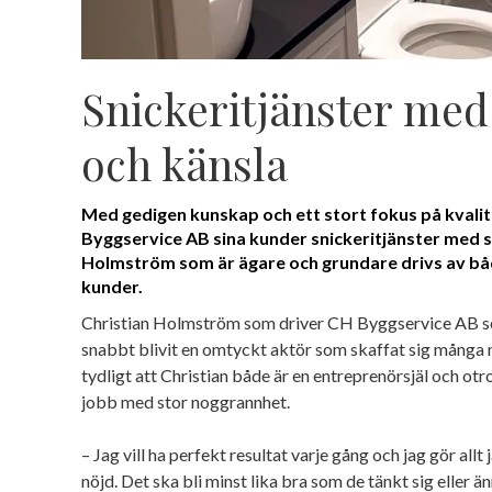
Snickeritjänster med 
och känsla
Med gedigen kunskap och ett stort fokus på kvali
Byggservice AB sina kunder snickeritjänster med s
Holmström som är ägare och grundare drivs av bå
kunder.
Christian Holmström som driver CH Byggservice AB seda
snabbt blivit en omtyckt aktör som skaffat sig många 
tydligt att Christian både är en entreprenörsjäl och otro
jobb med stor noggrannhet.
– Jag vill ha perfekt resultat varje gång och jag gör allt
nöjd. Det ska bli minst lika bra som de tänkt sig eller 