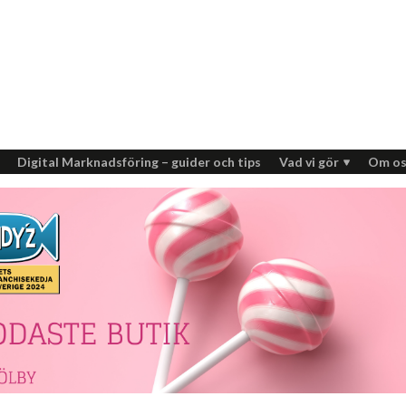
Digital Marknadsföring – guider och tips
Vad vi gör
Om os