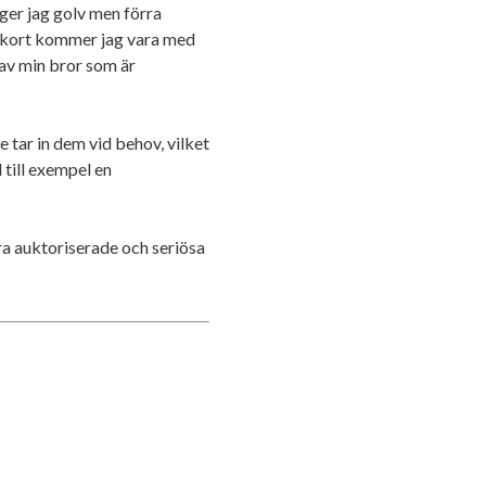
gger jag golv men förra
m kort kommer jag vara med
p av min bror som är
 tar in dem vid behov, vilket
 till exempel en
ra auktoriserade och seriösa