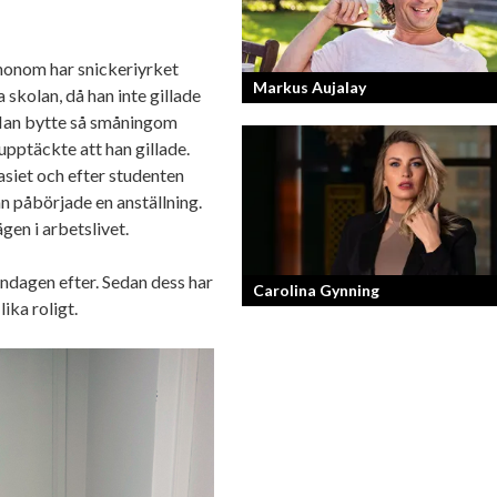
honom har snickeriyrket
Markus Aujalay
a skolan, då han inte gillade
. Han bytte så småningom
upptäckte att han gillade.
Sveriges tuffaste matjury är epitetet p
siet och efter studenten
Sveriges Mästerkock. Markus Aujalay
domaren som ger mästerkockarna
n påbörjade en anställning.
mardrömmar.
gen i arbetslivet.
ndagen efter. Sedan dess har
Carolina Gynning
ika roligt.
Under ytan av en passionerad och
strukturerad entreprenör.