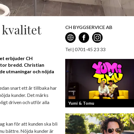
kvalitet
CH BYGGSERVICE AB
Tel | 0701-45 23 33
tet erbjuder CH
tor bredd. Christian
de utmaningar och nöjda
n snart ett år tillbaka har
nöjda kunder. Det märks
ligt driven och utför alla
Yumi & Tomu
Läs mer om deras liv som YouTubers 
 jag kan för att kunden ska bli
Entreprenörer
ännu bättre. Nöjda kunder är