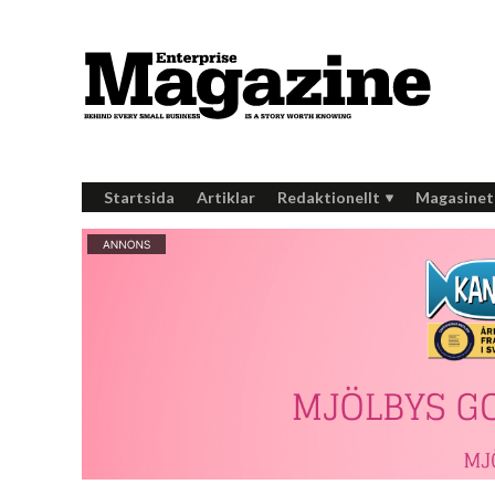
Startsida
Artiklar
Redaktionellt
Magasinet