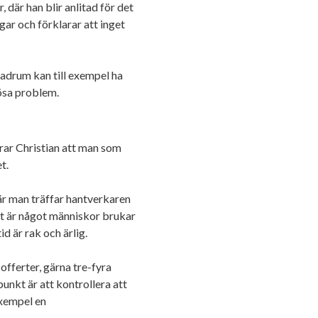
där han blir anlitad för det
gar och förklarar att inget
adrum kan till exempel ha
lösa problem.
rar Christian att man som
t.
När man träffar hantverkaren
t är något människor brukar
id är rak och ärlig.
 offerter, gärna tre-fyra
 punkt är att kontrollera att
exempel en