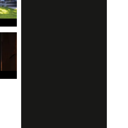
å juryn i
 är