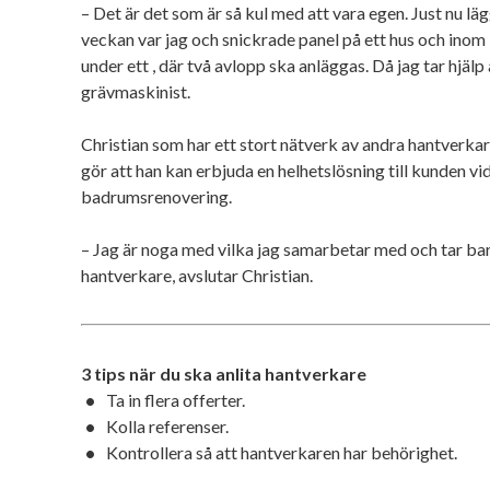
– Det är det som är så kul med att vara egen. Just nu lä
veckan var jag och snickrade panel på ett hus och ino
under ett , där två avlopp ska anläggas. Då jag tar hjäl
grävmaskinist.
Christian som har ett stort nätverk av andra hantverkare
gör att han kan erbjuda en helhetslösning till kunden vid
badrumsrenovering.
– Jag är noga med vilka jag samarbetar med och tar ba
hantverkare, avslutar Christian.
3 tips när du ska anlita hantverkare
Ta in flera offerter.
Kolla referenser.
Kontrollera så att hantverkaren har behörighet.