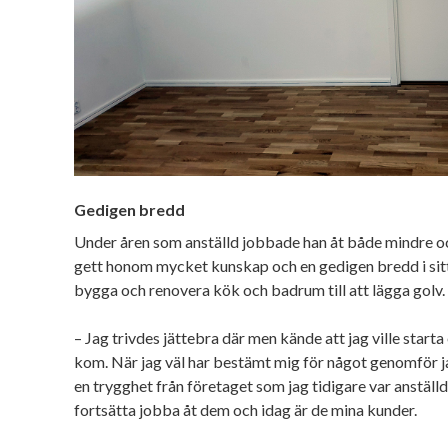
Gedigen bredd
Under åren som anställd jobbade han åt både mindre oc
gett honom mycket kunskap och en gedigen bredd i sitt 
bygga och renovera kök och badrum till att lägga golv.
– Jag trivdes jättebra där men kände att jag ville starta
kom. När jag väl har bestämt mig för något genomför j
en trygghet från företaget som jag tidigare var anställd p
fortsätta jobba åt dem och idag är de mina kunder.