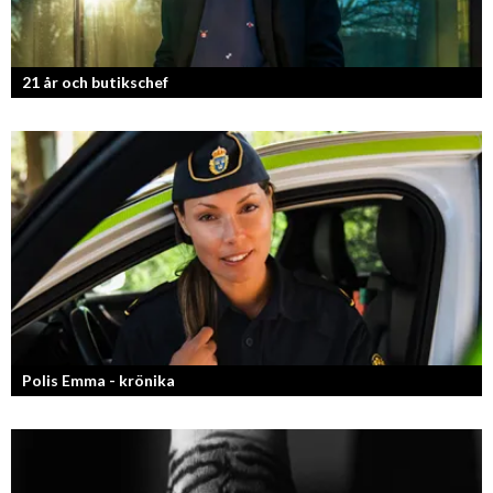
21 år och butikschef
Denis Manasiev Vukotic driver Teknikmagasinet mot nya framgångar!
Polis Emma - krönika
Kan jag snälla få prata med dig igen, för du va så bra att prata med.