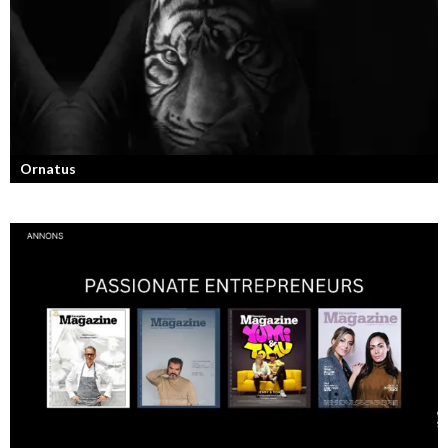
Ornatus
En av svergies mest talangfyllda tatuerare. Läs om hans historia och
resa!