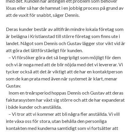
med det. Kunden har antingen ett problem som behöver
lösas eller så har de hamnat i en jobbig process på grund av
att de vuxit för snabbt, säger Dennis.
Deras kunder består av alltifrån mindre lokala företag som
är belägna i Kristianstad till större företag som finns ute i
landet. Något som Dennis och Gustav lägger stor vikt vid är
att göra det lättförståeligt för kunden.
– Vi försöker göra det så begripligt som möjligt för dem
och vi är noga med att de blir nöjda med det vi levererar. Vi
tycker också att det är viktigt att de har en kontaktperson
som de kan prata med även när systemet är klart, menar
Gustav.
Inom en treårsperiod hoppas Dennis och Gustav att deras
fakturasystem har växt sig större och att de har expanderat
i både kunder och anställda.
– Vi tror att vi kommer att bli några fler anställda. Vi vill
inte växa oss för stora, utan behålla den personliga
kontakten med kunderna samtidigt som vi fortsätter att