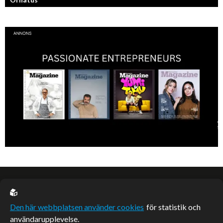
En av svergies mest talangfyllda tatuerare. Läs om hans historia och
resa!
EU casino
Den här webbplatsen använder cookies
för statistik och
användarupplevelse.