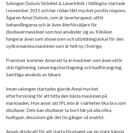
Salongen Dubois Skönhet & Laserklinik i Vällingby startade
i november 2015 och har redan fått mycket positiv respons.
Ägaren Amal Dubois, som är laserterapeut, utför
behandlingarna och är även återförsäljare för
diodlasermaskinen som hon använder sig av. Kliniken
fungerar även som showroom och utbildningslokal för den
sydkoreanska maskinen som är helt ny i Sverige.
Framöver kommer Amal att ta in maskiner som även utför
skin tightening, tatueringsborttagning och hudföryngring.
Samtliga används av läkare.
Innan salongen startades gjorde Amal mycket
efterforskning för att hitta den bästa maskinen på
marknaden. Hon anser att IPL inte är i närheten lika bra som
diodlaser. Dels kan diodlaser ta bort hår på alla olika
hudtyper, dessutom går det tio gånger så snabbt.
Amals drivkraft för att starta företaget var en stark känsla