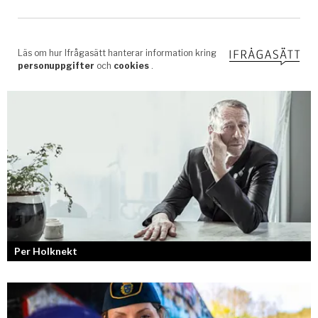
Per Holknekt
Från brädan till scenen